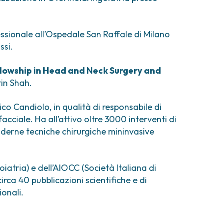
comi e tumori rari
ori ossei
fessionale all’Ospedale San Raffale di Milano
ssi.
llowship in Head and Neck Surgery and
in Shah.
o Candiolo, in qualità di responsabile di
cciale. Ha all’attivo oltre 3000 interventi di
moderne tecniche chirurgiche mininvasive
iatria) e dell’AIOCC (Società Italiana di
rca 40 pubblicazioni scientifiche e di
ionali.