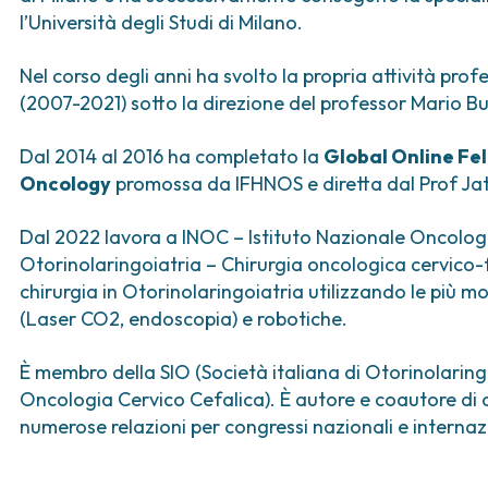
ica
Tumori vescica
Liste d’attesa
Sar
l’Università degli Studi di Milano.
a ed
Tumori vulva
Tum
iva
Nel corso degli anni ha svolto la propria attività pro
ogica e Tumori
(2007-2021) sotto la direzione del professor Mario Bu
ria
Dal 2014 al 2016 ha completato la
Global Online Fe
Oncology
promossa da IFHNOS e diretta dal Prof Jat
Dal 2022 lavora a INOC – Istituto Nazionale Oncologic
Otorinolaringoiatria – Chirurgia oncologica cervico-fa
chirurgia in Otorinolaringoiatria utilizzando le più 
(Laser CO2, endoscopia) e robotiche.
È membro della SIO (Società italiana di Otorinolaringo
Oncologia Cervico Cefalica). È autore e coautore di ci
numerose relazioni per congressi nazionali e internaz