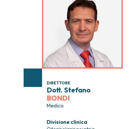
Tumori testa e collo
Chirurgia Senolog
Tumori tiroide e ghiandole endocrine
Gastroenterologi
Endoscopia digest
Ginecologia Oncol
Ereditari
Otorinolaringoiat
DIRETTORE
Dott. Stefano
BONDI
Medico
Divisione clinica