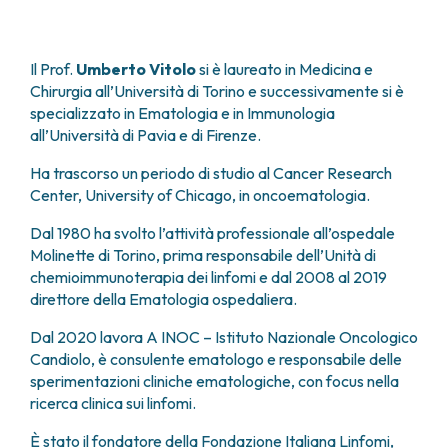
FARMACIA
METASTASI DEL SISTEMA NERVOSO CENTRALE
FISICA SANITARIA
MIELOMI
LABORATORIO ANALISI
Il Prof.
Umberto Vitolo
si è laureato in Medicina e
NEOPLASIE MIELODISPLASTICHE
MEDICINA NUCLEARE
Chirurgia all’Università di Torino e successivamente si è
NEOPLASIE MIELOPROLIFERATIVE CRONICHE
specializzato in Ematologia e in Immunologia
RADIODIAGNOSTICA
SARCOMI E TUMORI RARI
all’Università di Pavia e di Firenze.
RADIOTERAPIA
TUMORI OSSEI
CONSULENZE
Ha trascorso un periodo di studio al Cancer Research
CARDIOLOGIA
Center, University of Chicago, in oncoematologia.
DIETETICA E NUTRIZIONE CLINICA
Dal 1980 ha svolto l’attività professionale all’ospedale
GENETICA MEDICA
Molinette di Torino, prima responsabile dell’Unità di
PNEUMOLOGIA
chemioimmunoterapia dei linfomi e dal 2008 al 2019
PSICOLOGIA
direttore della Ematologia ospedaliera.
TERAPIA DEL DOLORE E CURE PALLIATIVE
Dal 2020 lavora A INOC – Istituto Nazionale Oncologico
ALTRE CONSULENZE
Candiolo, è consulente ematologo e responsabile delle
RICERCA CLINICA
sperimentazioni cliniche ematologiche, con focus nella
RICERCA CLINICA E INNOVAZIONE
ricerca clinica sui linfomi.
UNITÀ CLINICA DI FASE I
È stato il fondatore della Fondazione Italiana Linfomi,
CLINICAL RESEARCH UNIT (CRU)