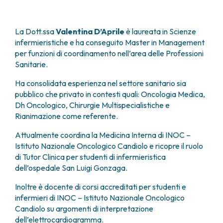
FARMACIA
METASTASI DEL SISTEMA NERVOSO CENTRALE
FISICA SANITARIA
MIELOMI
La Dott.ssa
Valentina D’Aprile
è laureata in Scienze
LABORATORIO ANALISI
NEOPLASIE MIELODISPLASTICHE
infermieristiche e ha conseguito Master in Management
MEDICINA NUCLEARE
NEOPLASIE MIELOPROLIFERATIVE CRONICHE
per funzioni di coordinamento nell’area delle Professioni
RADIODIAGNOSTICA
SARCOMI E TUMORI RARI
Sanitarie.
RADIOTERAPIA
TUMORI OSSEI
Ha consolidata esperienza nel settore sanitario sia
CONSULENZE
pubblico che privato in contesti quali: Oncologia Medica,
CARDIOLOGIA
Dh Oncologico, Chirurgie Multispecialistiche e
DIETETICA E NUTRIZIONE CLINICA
Rianimazione come referente.
GENETICA MEDICA
PNEUMOLOGIA
Attualmente coordina la Medicina Interna di INOC –
PSICOLOGIA
Istituto Nazionale Oncologico Candiolo e ricopre il ruolo
TERAPIA DEL DOLORE E CURE PALLIATIVE
di Tutor Clinica per studenti di infermieristica
dell’ospedale San Luigi Gonzaga.
ALTRE CONSULENZE
RICERCA CLINICA
Inoltre è docente di corsi accreditati per studenti e
RICERCA CLINICA E INNOVAZIONE
infermieri di INOC – Istituto Nazionale Oncologico
UNITÀ CLINICA DI FASE I
Candiolo su argomenti di interpretazione
dell’elettrocardiogramma.
CLINICAL RESEARCH UNIT (CRU)