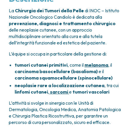
GRANT OFFICE
COME RAGGIUNGERCI
HOSPICE
TUMORI TESTA E COLLO
AREE CHIRURGICHE
TECHNOLOGY TRANSFER OFFICE (TTO)
OSPITALITÀ SOLIDALE
La
Chirurgia dei Tumori della Pelle
di INOC – Istituto
TUMORI TIROIDE E GHIANDOLE ENDOCRINE
ANESTESIA E RIANIMAZIONE
LABORATORI
ASSISTENTE SOCIALE
Nazionale Oncologico Candiolo è dedicata alla
NEWS
BREAST UNIT
GENOMICS CENTRE
APPARATO GENITALE-RIPRODUTTIVO
CANDIOLO CARES
prevenzione, diagnosi e trattamento chirurgico
CENTRO PER I TUMORI DELL’OVAIO
PROGETTI INTERNAZIONALI
delle neoplasie cutanee, con un approccio
ENDOMETRIOSI
I VOLONTARI
CHIRURGIA ONCOLOGICA
PROGETTI NAZIONALI
multidisciplinare orientato alla cura e alla tutela
FIBROMI UTERINI
DOCUMENTI UTILI
CHIRURGIA PLASTICA RICOSTRUTTIVA
dell’integrità funzionale ed estetica del paziente.
RICERCA ONCOLOGICA
TUMORE CERVICE UTERINA
SOSTIENI LA RICERCA
PRENOTA
LISTE D’ATTESA
CHIRURGIA TORACICA ONCOLOGICA
SOSTIENI LA RICERCA
TUMORI ENDOMETRIO
L’équipe si occupa in particolare della gestione di:
CHIRURGIA DEI TUMORI DELLA PELLE
TUMORI MAMMELLA
CHIRURGIA UROLOGICA
tumori cutanei primitivi
, come il
melanoma
, il
TUMORI OVAIO
CHIRURGIA SENOLOGICA
carcinoma basocellulare (basalioma)
e il
TUMORI PROSTATA
GASTROENTEROLOGIA ED ENDOSCOPIA
carcinoma squamocellulare (spinocellulare)
TUMORI TESTICOLO
DIGESTIVA
neoplasie rare a localizzazione cutanea
, tra cui
TUMORI VESCICA
GINECOLOGIA ONCOLOGICA E TUMORI
linfomi cutanei
,
sarcomi
e
tumori vascolari
TUMORI VULVA
EREDITARI
TUMORI DI PELLE, SANGUE E TESSUTI
L’attività si svolge in sinergia con le Unità di
OTORINOLARINGOIATRIA
Dermatologia, Oncologia Medica, Anatomia Patologica
LEUCEMIE ACUTE
DIAGNOSTICA E SERVIZI
e Chirurgia Plastica Ricostruttiva, per garantire un
LINFOMI
DIREZIONE ASSISTENZIALE E TECNICA
percorso di cura personalizzato, sicuro ed efficace.
MELANOMI
ANATOMIA PATOLOGICA
MESOTELIOMI