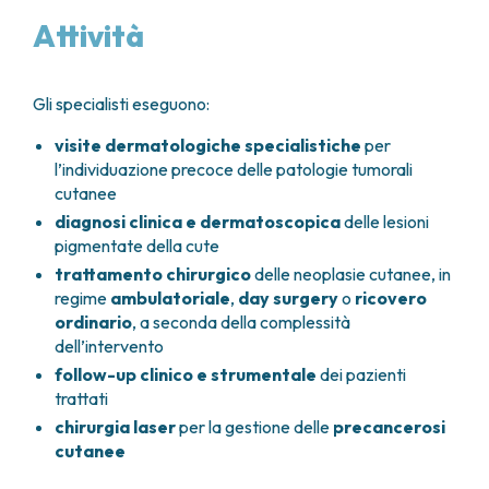
FARMACIA
METASTASI DEL SISTEMA NERVOSO CENTRALE
Attività
FISICA SANITARIA
MIELOMI
LABORATORIO ANALISI
NEOPLASIE MIELODISPLASTICHE
MEDICINA NUCLEARE
NEOPLASIE MIELOPROLIFERATIVE CRONICHE
Gli specialisti eseguono:
RADIODIAGNOSTICA
SARCOMI E TUMORI RARI
visite dermatologiche specialistiche
per
RADIOTERAPIA
TUMORI OSSEI
l’individuazione precoce delle patologie tumorali
CONSULENZE
cutanee
CARDIOLOGIA
diagnosi clinica e dermatoscopica
delle lesioni
DIETETICA E NUTRIZIONE CLINICA
pigmentate della cute
GENETICA MEDICA
trattamento chirurgico
delle neoplasie cutanee, in
PNEUMOLOGIA
regime
ambulatoriale
,
day surgery
o
ricovero
PSICOLOGIA
ordinario
, a seconda della complessità
TERAPIA DEL DOLORE E CURE PALLIATIVE
dell’intervento
ALTRE CONSULENZE
follow-up clinico e strumentale
dei pazienti
trattati
RICERCA CLINICA
chirurgia laser
per la gestione delle
precancerosi
RICERCA CLINICA E INNOVAZIONE
cutanee
UNITÀ CLINICA DI FASE I
CLINICAL RESEARCH UNIT (CRU)