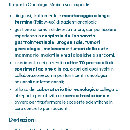
Il reparto Oncologia Medica si occupa di:
FARMACIA
METASTASI DEL SISTEMA NERVOSO CENTRALE
FISICA SANITARIA
MIELOMI
diagnosi, trattamento e
monitoraggio a lungo
LABORATORIO ANALISI
NEOPLASIE MIELODISPLASTICHE
termine
(follow-up) di pazienti oncologici;
MEDICINA NUCLEARE
NEOPLASIE MIELOPROLIFERATIVE CRONICHE
gestione di tumori di diversa natura, con particolare
RADIODIAGNOSTICA
SARCOMI E TUMORI RARI
esperienza in
neoplasie dell’apparato
RADIOTERAPIA
TUMORI OSSEI
gastrointestinale, urogenitale, tumori
ginecologici, melanomi e tumori della cute,
CONSULENZE
mammario
,
malattie ematologiche
e
sarcomi
;
CARDIOLOGIA
inserimento dei pazienti in
oltre 70 protocolli di
DIETETICA E NUTRIZIONE CLINICA
sperimentazione clinica
, alcuni dei quali svolti in
GENETICA MEDICA
collaborazione con importanti centri oncologici
PNEUMOLOGIA
nazionali e internazionali;
PSICOLOGIA
utilizzo del
Laboratorio Biotecnologico
collegato
TERAPIA DEL DOLORE E CURE PALLIATIVE
al reparto per attività di
ricerca traslazionale
,
ALTRE CONSULENZE
ovvero per trasformare le scoperte scientifiche in
RICERCA CLINICA
cure concrete per i pazienti.
RICERCA CLINICA E INNOVAZIONE
Dotazioni
UNITÀ CLINICA DI FASE I
CLINICAL RESEARCH UNIT (CRU)