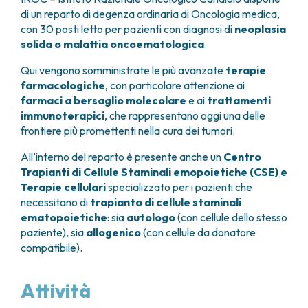
GRANT OFFICE
COME RAGGIUNGERCI
HOSPICE
di un reparto di degenza ordinaria di Oncologia medica,
TUMORI TESTA E COLLO
AREE CHIRURGICHE
TECHNOLOGY TRANSFER OFFICE (TTO)
OSPITALITÀ SOLIDALE
con 30 posti letto per pazienti con diagnosi di
neoplasia
TUMORI TIROIDE E GHIANDOLE ENDOCRINE
ANESTESIA E RIANIMAZIONE
LABORATORI
ASSISTENTE SOCIALE
NEWS
solida o malattia oncoematologica
.
BREAST UNIT
GENOMICS CENTRE
APPARATO GENITALE-RIPRODUTTIVO
CANDIOLO CARES
CENTRO PER I TUMORI DELL’OVAIO
PROGETTI INTERNAZIONALI
Qui vengono somministrate le più avanzate
terapie
ENDOMETRIOSI
I VOLONTARI
CHIRURGIA ONCOLOGICA
PROGETTI NAZIONALI
farmacologiche
, con particolare attenzione ai
FIBROMI UTERINI
DOCUMENTI UTILI
CHIRURGIA PLASTICA RICOSTRUTTIVA
farmaci a bersaglio molecolare
e ai
trattamenti
RICERCA ONCOLOGICA
TUMORE CERVICE UTERINA
SOSTIENI LA RICERCA
PRENOTA
LISTE D’ATTESA
immunoterapici
, che rappresentano oggi una delle
CHIRURGIA TORACICA ONCOLOGICA
SOSTIENI LA RICERCA
TUMORI ENDOMETRIO
frontiere più promettenti nella cura dei tumori.
CHIRURGIA DEI TUMORI DELLA PELLE
TUMORI MAMMELLA
CHIRURGIA UROLOGICA
TUMORI OVAIO
All’interno del reparto è presente anche un
Centro
CHIRURGIA SENOLOGICA
TUMORI PROSTATA
Trapianti di Cellule Staminali emopoietiche (CSE) e
GASTROENTEROLOGIA ED ENDOSCOPIA
TUMORI TESTICOLO
Terapie cellulari
specializzato per i pazienti che
DIGESTIVA
necessitano di
trapianto di cellule staminali
TUMORI VESCICA
GINECOLOGIA ONCOLOGICA E TUMORI
ematopoietiche
: sia
autologo
(con cellule dello stesso
TUMORI VULVA
EREDITARI
paziente), sia
allogenico
(con cellule da donatore
TUMORI DI PELLE, SANGUE E TESSUTI
compatibile).
OTORINOLARINGOIATRIA
LEUCEMIE ACUTE
DIAGNOSTICA E SERVIZI
LINFOMI
Attività
DIREZIONE ASSISTENZIALE E TECNICA
MELANOMI
ANATOMIA PATOLOGICA
MESOTELIOMI