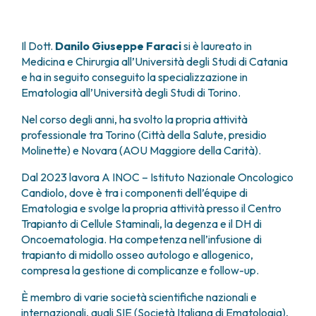
FARMACIA
METASTASI DEL SISTEMA NERVOSO CENTRALE
FISICA SANITARIA
MIELOMI
Il Dott.
Danilo Giuseppe Faraci
si è laureato in
LABORATORIO ANALISI
NEOPLASIE MIELODISPLASTICHE
Medicina e Chirurgia all’Università degli Studi di Catania
MEDICINA NUCLEARE
NEOPLASIE MIELOPROLIFERATIVE CRONICHE
e ha in seguito conseguito la specializzazione in
RADIODIAGNOSTICA
SARCOMI E TUMORI RARI
Ematologia all’Università degli Studi di Torino.
RADIOTERAPIA
TUMORI OSSEI
Nel corso degli anni, ha svolto la propria attività
CONSULENZE
professionale tra Torino (Città della Salute, presidio
CARDIOLOGIA
Molinette) e Novara (AOU Maggiore della Carità).
DIETETICA E NUTRIZIONE CLINICA
GENETICA MEDICA
Dal 2023 lavora A INOC – Istituto Nazionale Oncologico
PNEUMOLOGIA
Candiolo, dove è tra i componenti dell’équipe di
PSICOLOGIA
Ematologia e svolge la propria attività presso il Centro
TERAPIA DEL DOLORE E CURE PALLIATIVE
Trapianto di Cellule Staminali, la degenza e il DH di
ALTRE CONSULENZE
Oncoematologia. Ha competenza nell’infusione di
trapianto di midollo osseo autologo e allogenico,
RICERCA CLINICA
compresa la gestione di complicanze e follow-up.
RICERCA CLINICA E INNOVAZIONE
UNITÀ CLINICA DI FASE I
È membro di varie società scientifiche nazionali e
CLINICAL RESEARCH UNIT (CRU)
internazionali, quali SIE (Società Italiana di Ematologia),