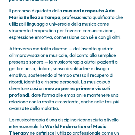
FARMACIA
METASTASI DEL SISTEMA NERVOSO CENTRALE
Il percorso è guidato dalla
musicoterapeuta Ada
FISICA SANITARIA
MIELOMI
Maria Bellezza Tampa
, professionista qualificata che
LABORATORIO ANALISI
NEOPLASIE MIELODISPLASTICHE
utilizza il linguaggio universale della musica come
MEDICINA NUCLEARE
NEOPLASIE MIELOPROLIFERATIVE CRONICHE
strumento terapeutico per favorire comunicazione,
RADIODIAGNOSTICA
SARCOMI E TUMORI RARI
espressione emotiva, connessione con sé e con gli altri.
RADIOTERAPIA
TUMORI OSSEI
Attraverso modalità diverse — dall’ascolto guidato
CONSULENZE
all’improvvisazione musicale, dal canto alla semplice
CARDIOLOGIA
presenza sonora — la musicoterapia aiuta i pazienti a
DIETETICA E NUTRIZIONE CLINICA
gestire ansia, dolore, senso di solitudine e disagio
GENETICA MEDICA
emotivo, sostenendo al tempo stesso il recupero di
PNEUMOLOGIA
ricordi, identità e risorse personali. La musica può
PSICOLOGIA
diventare così un
mezzo per esprimere vissuti
TERAPIA DEL DOLORE E CURE PALLIATIVE
profondi
, dare forma alle emozioni e mantenere una
relazione con la realtà circostante, anche nelle fasi più
ALTRE CONSULENZE
avanzate della malattia.
RICERCA CLINICA
RICERCA CLINICA E INNOVAZIONE
La musicoterapia è una disciplina riconosciuta a livello
UNITÀ CLINICA DI FASE I
internazionale: la
World Federation of Music
Therapy
ne definisce l’utilizzo professionale come un
CLINICAL RESEARCH UNIT (CRU)