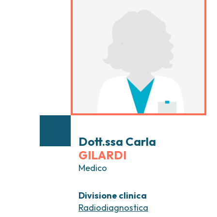
Tumori testa e collo
Chirurgia Senolog
Tumori tiroide e ghiandole endocrine
Gastroenterologi
Endoscopia digest
Ginecologia Oncol
Ereditari
Otorinolaringoiat
Dott.ssa Carla
GILARDI
Medico
Divisione clinica
Radiodiagnostica