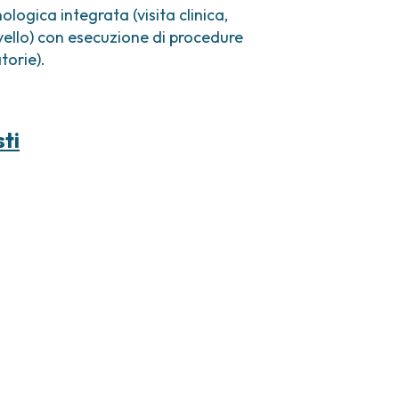
ologica integrata (visita clinica,
ello) con esecuzione di procedure
torie).
sti