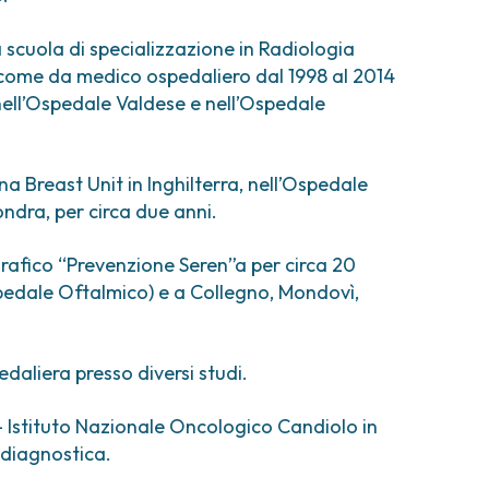
comi e tumori rari
ori ossei
 scuola di specializzazione in Radiologia
 come da medico ospedaliero dal 1998 al 2014
nell’Ospedale Valdese e nell’Ospedale
a Breast Unit in Inghilterra, nell’Ospedale
ndra, per circa due anni.
afico “Prevenzione Seren”a per circa 20
pedale Oftalmico) e a Collegno, Mondovì,
daliera presso diversi studi.
– Istituto Nazionale Oncologico Candiolo in
 diagnostica.