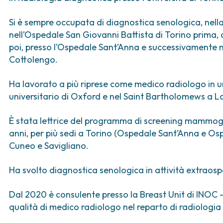
ica
Tumori vescica
Liste d’attesa
Sar
a ed
Tumori vulva
Tum
Si è sempre occupata di diagnostica senologica, nella
iva
nell’Ospedale San Giovanni Battista di Torino prima,
ogica e Tumori
poi, presso l’Ospedale Sant’Anna e successivamente 
Cottolengo.
ria
Ha lavorato a più riprese come medico radiologo in un
universitario di Oxford e nel Saint Bartholomews a Lo
È stata lettrice del programma di screening mammogr
anni, per più sedi a Torino (Ospedale Sant’Anna e Os
Cuneo e Savigliano.
Ha svolto diagnostica senologica in attività extraospe
Dal 2020 è consulente presso la Breast Unit di INOC 
qualità di medico radiologo nel reparto di radiologia