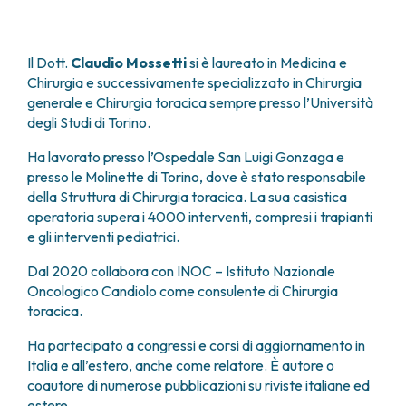
FARMACIA
METASTASI DEL SISTEMA NERVOSO CENTRALE
FISICA SANITARIA
MIELOMI
LABORATORIO ANALISI
Il Dott.
Claudio Mossetti
si è laureato in Medicina e
NEOPLASIE MIELODISPLASTICHE
MEDICINA NUCLEARE
Chirurgia e successivamente specializzato in Chirurgia
NEOPLASIE MIELOPROLIFERATIVE CRONICHE
generale e Chirurgia toracica sempre presso l’Università
RADIODIAGNOSTICA
SARCOMI E TUMORI RARI
degli Studi di Torino.
RADIOTERAPIA
TUMORI OSSEI
CONSULENZE
Ha lavorato presso l’Ospedale San Luigi Gonzaga e
CARDIOLOGIA
presso le Molinette di Torino, dove è stato responsabile
della Struttura di Chirurgia toracica. La sua casistica
DIETETICA E NUTRIZIONE CLINICA
operatoria supera i 4000 interventi, compresi i trapianti
GENETICA MEDICA
e gli interventi pediatrici.
PNEUMOLOGIA
PSICOLOGIA
Dal 2020 collabora con INOC – Istituto Nazionale
TERAPIA DEL DOLORE E CURE PALLIATIVE
Oncologico Candiolo come consulente di Chirurgia
ALTRE CONSULENZE
toracica.
RICERCA CLINICA
Ha partecipato a congressi e corsi di aggiornamento in
RICERCA CLINICA E INNOVAZIONE
Italia e all’estero, anche come relatore. È autore o
UNITÀ CLINICA DI FASE I
coautore di numerose pubblicazioni su riviste italiane ed
CLINICAL RESEARCH UNIT (CRU)
estere.