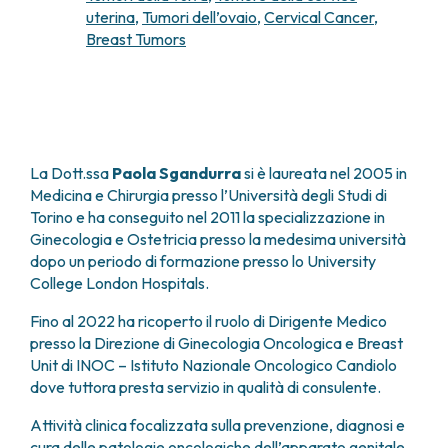
uterina
,
Tumori dell’ovaio
,
Cervical Cancer
,
FARMACIA
METASTASI DEL SISTEMA NERVOSO CENTRALE
Breast Tumors
FISICA SANITARIA
MIELOMI
LABORATORIO ANALISI
NEOPLASIE MIELODISPLASTICHE
MEDICINA NUCLEARE
NEOPLASIE MIELOPROLIFERATIVE CRONICHE
RADIODIAGNOSTICA
SARCOMI E TUMORI RARI
RADIOTERAPIA
TUMORI OSSEI
CONSULENZE
La Dott.ssa
Paola Sgandurra
si è laureata nel 2005 in
CARDIOLOGIA
Medicina e Chirurgia presso l’Università degli Studi di
Torino e ha conseguito nel 2011 la specializzazione in
DIETETICA E NUTRIZIONE CLINICA
Ginecologia e Ostetricia presso la medesima università
GENETICA MEDICA
dopo un periodo di formazione presso lo University
PNEUMOLOGIA
College London Hospitals.
PSICOLOGIA
TERAPIA DEL DOLORE E CURE PALLIATIVE
Fino al 2022 ha ricoperto il ruolo di Dirigente Medico
ALTRE CONSULENZE
presso la Direzione di Ginecologia Oncologica e Breast
Unit di INOC – Istituto Nazionale Oncologico Candiolo
RICERCA CLINICA
dove tuttora presta servizio in qualità di consulente.
RICERCA CLINICA E INNOVAZIONE
UNITÀ CLINICA DI FASE I
Attività clinica focalizzata sulla prevenzione, diagnosi e
CLINICAL RESEARCH UNIT (CRU)
cura delle patologie oncologiche dell’apparato genitale