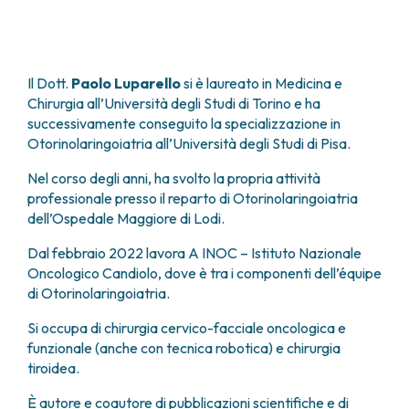
FARMACIA
METASTASI DEL SISTEMA NERVOSO CENTRALE
FISICA SANITARIA
MIELOMI
LABORATORIO ANALISI
NEOPLASIE MIELODISPLASTICHE
MEDICINA NUCLEARE
Il Dott.
Paolo Luparello
si è laureato in Medicina e
NEOPLASIE MIELOPROLIFERATIVE CRONICHE
Chirurgia all’Università degli Studi di Torino e ha
RADIODIAGNOSTICA
SARCOMI E TUMORI RARI
successivamente conseguito la specializzazione in
RADIOTERAPIA
TUMORI OSSEI
Otorinolaringoiatria all’Università degli Studi di Pisa.
CONSULENZE
CARDIOLOGIA
Nel corso degli anni, ha svolto la propria attività
professionale presso il reparto di Otorinolaringoiatria
DIETETICA E NUTRIZIONE CLINICA
dell’Ospedale Maggiore di Lodi.
GENETICA MEDICA
PNEUMOLOGIA
Dal febbraio 2022 lavora A INOC – Istituto Nazionale
PSICOLOGIA
Oncologico Candiolo, dove è tra i componenti dell’équipe
TERAPIA DEL DOLORE E CURE PALLIATIVE
di Otorinolaringoiatria.
ALTRE CONSULENZE
Si occupa di chirurgia cervico-facciale oncologica e
RICERCA CLINICA
funzionale (anche con tecnica robotica) e chirurgia
RICERCA CLINICA E INNOVAZIONE
tiroidea.
UNITÀ CLINICA DI FASE I
È autore e coautore di pubblicazioni scientifiche e di
CLINICAL RESEARCH UNIT (CRU)