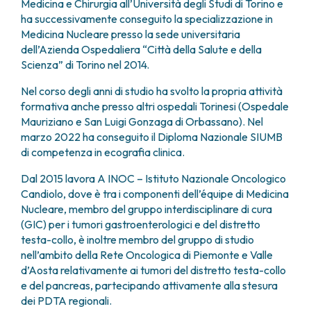
Medicina e Chirurgia all’Università degli Studi di Torino e
FARMACIA
METASTASI DEL SISTEMA NERVOSO CENTRALE
ha successivamente conseguito la specializzazione in
FISICA SANITARIA
MIELOMI
Medicina Nucleare presso la sede universitaria
LABORATORIO ANALISI
NEOPLASIE MIELODISPLASTICHE
dell’Azienda Ospedaliera “Città della Salute e della
MEDICINA NUCLEARE
Scienza” di Torino nel 2014.
NEOPLASIE MIELOPROLIFERATIVE CRONICHE
RADIODIAGNOSTICA
SARCOMI E TUMORI RARI
Nel corso degli anni di studio ha svolto la propria attività
RADIOTERAPIA
TUMORI OSSEI
formativa anche presso altri ospedali Torinesi (Ospedale
CONSULENZE
Mauriziano e San Luigi Gonzaga di Orbassano). Nel
CARDIOLOGIA
marzo 2022 ha conseguito il Diploma Nazionale SIUMB
DIETETICA E NUTRIZIONE CLINICA
di competenza in ecografia clinica.
GENETICA MEDICA
Dal 2015 lavora A INOC – Istituto Nazionale Oncologico
PNEUMOLOGIA
Candiolo, dove è tra i componenti dell’équipe di Medicina
PSICOLOGIA
Nucleare, membro del gruppo interdisciplinare di cura
TERAPIA DEL DOLORE E CURE PALLIATIVE
(GIC) per i tumori gastroenterologici e del distretto
ALTRE CONSULENZE
testa-collo, è inoltre membro del gruppo di studio
nell’ambito della Rete Oncologica di Piemonte e Valle
RICERCA CLINICA
d’Aosta relativamente ai tumori del distretto testa-collo
RICERCA CLINICA E INNOVAZIONE
e del pancreas, partecipando attivamente alla stesura
UNITÀ CLINICA DI FASE I
dei PDTA regionali.
CLINICAL RESEARCH UNIT (CRU)