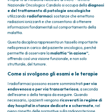
GRANT OFFICE
COME RAGGIUNGERCI
HOSPICE
Nazionale Oncologico Candiolo si occupa della
diagnosi
TUMORI TESTA E COLLO
AREE CHIRURGICHE
TECHNOLOGY TRANSFER OFFICE (TTO)
OSPITALITÀ SOLIDALE
e del trattamento di patologie oncologiche
TUMORI TIROIDE E GHIANDOLE ENDOCRINE
ANESTESIA E RIANIMAZIONE
LABORATORI
ASSISTENTE SOCIALE
NEWS
utilizzando
radiofarmaci
: sostanze che emettono
BREAST UNIT
GENOMICS CENTRE
APPARATO GENITALE-RIPRODUTTIVO
CANDIOLO CARES
radiazioni ionizzanti e che consentono di ottenere
CENTRO PER I TUMORI DELL’OVAIO
PROGETTI INTERNAZIONALI
ENDOMETRIOSI
I VOLONTARI
informazioni fondamentali sul comportamento della
CHIRURGIA ONCOLOGICA
PROGETTI NAZIONALI
FIBROMI UTERINI
DOCUMENTI UTILI
malattia.
CHIRURGIA PLASTICA RICOSTRUTTIVA
RICERCA ONCOLOGICA
TUMORE CERVICE UTERINA
SOSTIENI LA RICERCA
PRENOTA
LISTE D’ATTESA
Questa disciplina rappresenta un tassello importante
CHIRURGIA TORACICA ONCOLOGICA
SOSTIENI LA RICERCA
TUMORI ENDOMETRIO
nella presa in carico del paziente oncologico, perché
CHIRURGIA DEI TUMORI DELLA PELLE
TUMORI MAMMELLA
permette di osservare la
malattia “in azione”
,
CHIRURGIA UROLOGICA
TUMORI OVAIO
offrendo così una visione funzionale, e non solo
CHIRURGIA SENOLOGICA
TUMORI PROSTATA
strutturale, del tumore.
GASTROENTEROLOGIA ED ENDOSCOPIA
TUMORI TESTICOLO
DIGESTIVA
Come si svolgono gli esami e le terapie
TUMORI VESCICA
GINECOLOGIA ONCOLOGICA E TUMORI
TUMORI VULVA
I radiofarmaci possono essere somministrati
per via
EREDITARI
TUMORI DI PELLE, SANGUE E TESSUTI
endovenosa o per via transarteriosa
, a seconda
OTORINOLARINGOIATRIA
LEUCEMIE ACUTE
dell’esame o della terapia da eseguire. Quando
DIAGNOSTICA E SERVIZI
LINFOMI
necessario, i pazienti vengono
ricoverati in regime di
DIREZIONE ASSISTENZIALE E TECNICA
day hospital
in stanze dedicate e schermate
, nel
MELANOMI
ANATOMIA PATOLOGICA
pieno rispetto delle normative sulla radioprotezione.
MESOTELIOMI