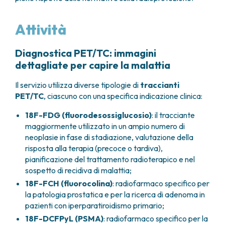
FARMACIA
METASTASI DEL SISTEMA NERVOSO CENTRALE
FISICA SANITARIA
MIELOMI
Attività
LABORATORIO ANALISI
NEOPLASIE MIELODISPLASTICHE
MEDICINA NUCLEARE
NEOPLASIE MIELOPROLIFERATIVE CRONICHE
Diagnostica PET/TC: immagini
RADIODIAGNOSTICA
SARCOMI E TUMORI RARI
dettagliate per capire la malattia
RADIOTERAPIA
TUMORI OSSEI
Il servizio utilizza diverse tipologie di
traccianti
CONSULENZE
PET/TC
, ciascuno con una specifica indicazione clinica:
CARDIOLOGIA
DIETETICA E NUTRIZIONE CLINICA
18F-FDG (fluorodesossiglucosio)
: il tracciante
GENETICA MEDICA
maggiormente utilizzato in un ampio numero di
PNEUMOLOGIA
neoplasie in fase di stadiazione, valutazione della
PSICOLOGIA
risposta alla terapia (precoce o tardiva),
TERAPIA DEL DOLORE E CURE PALLIATIVE
pianificazione del trattamento radioterapico e nel
ALTRE CONSULENZE
sospetto di recidiva di malattia;
18F-FCH (fluorocolina)
: radiofarmaco specifico per
RICERCA CLINICA
la patologia prostatica e per la ricerca di adenoma in
RICERCA CLINICA E INNOVAZIONE
pazienti con iperparatiroidismo primario;
UNITÀ CLINICA DI FASE I
18F-DCFPyL (PSMA)
: radiofarmaco specifico per la
CLINICAL RESEARCH UNIT (CRU)