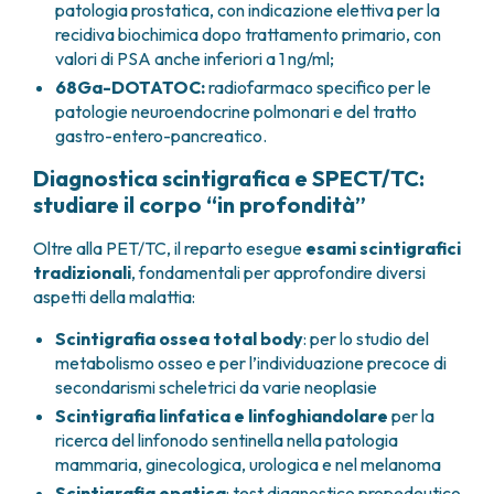
patologia prostatica, con indicazione elettiva per la
recidiva biochimica dopo trattamento primario, con
valori di PSA anche inferiori a 1 ng/ml;
68Ga-DOTATOC:
radiofarmaco specifico per le
patologie neuroendocrine polmonari e del tratto
gastro-entero-pancreatico.
Diagnostica scintigrafica e SPECT/TC:
studiare il corpo “in profondità”
Oltre alla PET/TC, il reparto esegue
esami scintigrafici
tradizionali
, fondamentali per approfondire diversi
aspetti della malattia:
Scintigrafia ossea total body
: per lo studio del
metabolismo osseo e per l’individuazione precoce di
secondarismi scheletrici da varie neoplasie
Scintigrafia linfatica e linfoghiandolare
per la
ricerca del linfonodo sentinella nella patologia
mammaria, ginecologica, urologica e nel melanoma
Scintigrafia epatica
: test diagnostico propedeutico