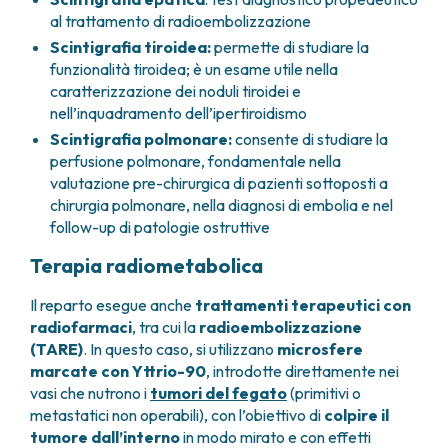
al trattamento di radioembolizzazione
Scintigrafia tiroidea:
permette di studiare la
funzionalità tiroidea; è un esame utile nella
caratterizzazione dei noduli tiroidei e
nell’inquadramento dell’ipertiroidismo
Scintigrafia polmonare:
consente di studiare la
perfusione polmonare, fondamentale nella
valutazione pre-chirurgica di pazienti sottoposti a
chirurgia polmonare, nella diagnosi di embolia e nel
follow-up di patologie ostruttive
Terapia radiometabolica
Il reparto esegue anche
trattamenti terapeutici con
radiofarmaci
, tra cui la
radioembolizzazione
(TARE)
. In questo caso, si utilizzano
microsfere
marcate con Yttrio-90
, introdotte direttamente nei
vasi che nutrono i
tumori del fegato
(primitivi o
metastatici non operabili), con l’obiettivo di
colpire il
tumore dall’interno
in modo mirato e con effetti