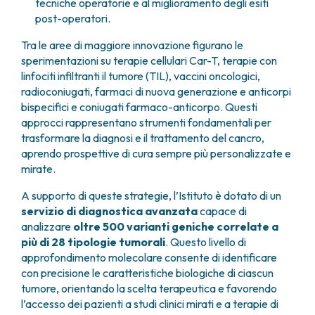
tecniche operatorie e al miglioramento degli esiti
FARMACIA
METASTASI DEL SISTEMA NERVOSO CENTRALE
post-operatori.
FISICA SANITARIA
MIELOMI
Tra le aree di maggiore innovazione figurano le
LABORATORIO ANALISI
NEOPLASIE MIELODISPLASTICHE
sperimentazioni su terapie cellulari Car-T, terapie con
MEDICINA NUCLEARE
NEOPLASIE MIELOPROLIFERATIVE CRONICHE
linfociti infiltranti il tumore (TIL), vaccini oncologici,
RADIODIAGNOSTICA
SARCOMI E TUMORI RARI
radioconiugati, farmaci di nuova generazione e anticorpi
RADIOTERAPIA
TUMORI OSSEI
bispecifici e coniugati farmaco-anticorpo. Questi
CONSULENZE
approcci rappresentano strumenti fondamentali per
CARDIOLOGIA
trasformare la diagnosi e il trattamento del cancro,
DIETETICA E NUTRIZIONE CLINICA
aprendo prospettive di cura sempre più personalizzate e
mirate.
GENETICA MEDICA
PNEUMOLOGIA
A supporto di queste strategie, l’Istituto è dotato di un
PSICOLOGIA
servizio di diagnostica avanzata
capace di
TERAPIA DEL DOLORE E CURE PALLIATIVE
analizzare
oltre 500 varianti geniche correlate a
ALTRE CONSULENZE
più di 28 tipologie tumorali
. Questo livello di
approfondimento molecolare consente di identificare
RICERCA CLINICA
con precisione le caratteristiche biologiche di ciascun
RICERCA CLINICA E INNOVAZIONE
tumore, orientando la scelta terapeutica e favorendo
UNITÀ CLINICA DI FASE I
l’accesso dei pazienti a studi clinici mirati e a terapie di
CLINICAL RESEARCH UNIT (CRU)