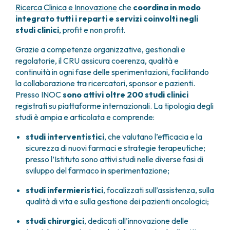
GRANT OFFICE
COME RAGGIUNGERCI
Ricerca Clinica e Innovazione
che
coordina in modo
HOSPICE
TUMORI TESTA E COLLO
AREE CHIRURGICHE
TECHNOLOGY TRANSFER OFFICE (TTO)
OSPITALITÀ SOLIDALE
integrato tutti i reparti e servizi coinvolti negli
TUMORI TIROIDE E GHIANDOLE ENDOCRINE
ANESTESIA E RIANIMAZIONE
LABORATORI
ASSISTENTE SOCIALE
studi clinici
, profit e non profit.
NEWS
BREAST UNIT
GENOMICS CENTRE
APPARATO GENITALE-RIPRODUTTIVO
CANDIOLO CARES
Grazie a competenze organizzative, gestionali e
CENTRO PER I TUMORI DELL’OVAIO
PROGETTI INTERNAZIONALI
ENDOMETRIOSI
I VOLONTARI
regolatorie, il CRU assicura coerenza, qualità e
CHIRURGIA ONCOLOGICA
PROGETTI NAZIONALI
FIBROMI UTERINI
DOCUMENTI UTILI
continuità in ogni fase delle sperimentazioni, facilitando
CHIRURGIA PLASTICA RICOSTRUTTIVA
RICERCA ONCOLOGICA
TUMORE CERVICE UTERINA
SOSTIENI LA RICERCA
PRENOTA
LISTE D’ATTESA
la collaborazione tra ricercatori, sponsor e pazienti.
CHIRURGIA TORACICA ONCOLOGICA
SOSTIENI LA RICERCA
TUMORI ENDOMETRIO
Presso INOC
sono attivi oltre 200 studi clinici
CHIRURGIA DEI TUMORI DELLA PELLE
TUMORI MAMMELLA
registrati su piattaforme internazionali. La tipologia degli
CHIRURGIA UROLOGICA
TUMORI OVAIO
studi è ampia e articolata e comprende:
CHIRURGIA SENOLOGICA
TUMORI PROSTATA
GASTROENTEROLOGIA ED ENDOSCOPIA
studi interventistici
, che valutano l’efficacia e la
TUMORI TESTICOLO
sicurezza di nuovi farmaci e strategie terapeutiche;
DIGESTIVA
TUMORI VESCICA
presso l’Istituto sono attivi studi nelle diverse fasi di
GINECOLOGIA ONCOLOGICA E TUMORI
TUMORI VULVA
sviluppo del farmaco in sperimentazione;
EREDITARI
TUMORI DI PELLE, SANGUE E TESSUTI
OTORINOLARINGOIATRIA
studi infermieristici
, focalizzati sull’assistenza, sulla
LEUCEMIE ACUTE
qualità di vita e sulla gestione dei pazienti oncologici;
DIAGNOSTICA E SERVIZI
LINFOMI
DIREZIONE ASSISTENZIALE E TECNICA
MELANOMI
studi chirurgici
, dedicati all’innovazione delle
ANATOMIA PATOLOGICA
MESOTELIOMI