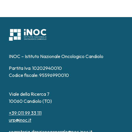
INOC – Istituto Nazionale Oncologico Candiolo
Partita Iva: 10202940010
Codice fiscale: 95596990010
Viale della Ricerca 7
10060 Candiolo (TO)
+39 011 99 33 111
urp@inoc.it
segreteria.direzionegenerale@pec.inoc.it