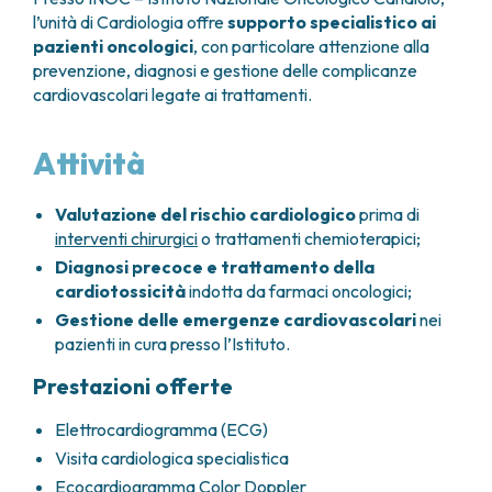
GRANT OFFICE
COME RAGGIUNGERCI
HOSPICE
l’unità di Cardiologia offre
supporto specialistico ai
TUMORI TESTA E COLLO
AREE CHIRURGICHE
TECHNOLOGY TRANSFER OFFICE (TTO)
OSPITALITÀ SOLIDALE
pazienti oncologici
, con particolare attenzione alla
TUMORI TIROIDE E GHIANDOLE ENDOCRINE
ANESTESIA E RIANIMAZIONE
LABORATORI
ASSISTENTE SOCIALE
NEWS
prevenzione, diagnosi e gestione delle complicanze
BREAST UNIT
GENOMICS CENTRE
APPARATO GENITALE-RIPRODUTTIVO
CANDIOLO CARES
cardiovascolari legate ai trattamenti.
CENTRO PER I TUMORI DELL’OVAIO
PROGETTI INTERNAZIONALI
ENDOMETRIOSI
I VOLONTARI
CHIRURGIA ONCOLOGICA
PROGETTI NAZIONALI
FIBROMI UTERINI
DOCUMENTI UTILI
Attività
CHIRURGIA PLASTICA RICOSTRUTTIVA
RICERCA ONCOLOGICA
TUMORE CERVICE UTERINA
SOSTIENI LA RICERCA
PRENOTA
LISTE D’ATTESA
CHIRURGIA TORACICA ONCOLOGICA
SOSTIENI LA RICERCA
TUMORI ENDOMETRIO
CHIRURGIA DEI TUMORI DELLA PELLE
Valutazione del rischio cardiologico
prima di
TUMORI MAMMELLA
interventi chirurgici
o trattamenti chemioterapici;
CHIRURGIA UROLOGICA
TUMORI OVAIO
CHIRURGIA SENOLOGICA
Diagnosi precoce e trattamento della
TUMORI PROSTATA
cardiotossicità
indotta da farmaci oncologici;
GASTROENTEROLOGIA ED ENDOSCOPIA
TUMORI TESTICOLO
DIGESTIVA
Gestione delle emergenze cardiovascolari
nei
TUMORI VESCICA
pazienti in cura presso l’Istituto.
GINECOLOGIA ONCOLOGICA E TUMORI
TUMORI VULVA
EREDITARI
Prestazioni offerte
TUMORI DI PELLE, SANGUE E TESSUTI
OTORINOLARINGOIATRIA
LEUCEMIE ACUTE
Elettrocardiogramma (ECG)
DIAGNOSTICA E SERVIZI
LINFOMI
Visita cardiologica specialistica
DIREZIONE ASSISTENZIALE E TECNICA
MELANOMI
ANATOMIA PATOLOGICA
Ecocardiogramma Color Doppler
MESOTELIOMI