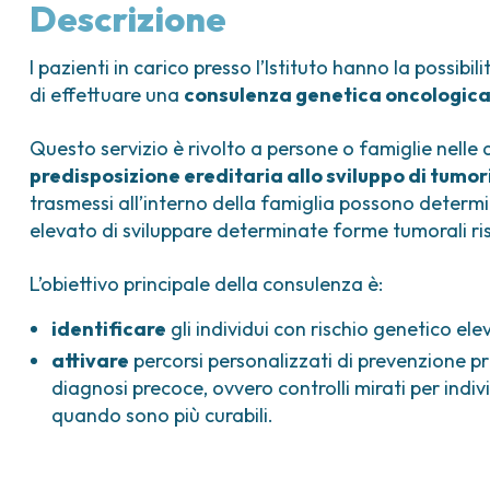
ica
Tumori vescica
Liste d’attesa
Sar
Descrizione
a ed
Tumori vulva
Tum
iva
I pazienti in carico presso l’Istituto hanno la possibi
ogica e Tumori
di effettuare una
consulenza genetica oncologic
ria
Questo servizio è rivolto a persone o famiglie nelle q
predisposizione ereditaria allo sviluppo di tumor
trasmessi all’interno della famiglia possono determi
elevato di sviluppare determinate forme tumorali ri
L’obiettivo principale della consulenza è:
identificare
gli individui con rischio genetico el
attivare
percorsi personalizzati di prevenzione pri
diagnosi precoce, ovvero controlli mirati per indivi
quando sono più curabili.