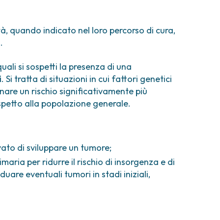
comi e tumori rari
ori ossei
lità, quando indicato nel loro percorso di cura,
a
.
uali si sospetti la presenza di una
i
. Si tratta di situazioni in cui fattori genetici
nare un rischio significativamente più
spetto alla popolazione generale.
evato di sviluppare un tumore;
maria per ridurre il rischio di insorgenza e di
duare eventuali tumori in stadi iniziali,