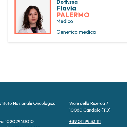
Dott.ssa
Flavia
PALERMO
Medico
Genetica medica
stituto Nazionale Oncologico
Viale della Ricerca 7
10060 Candiolo (TO)
Iva: 10202940010
+39 011 99 33 111