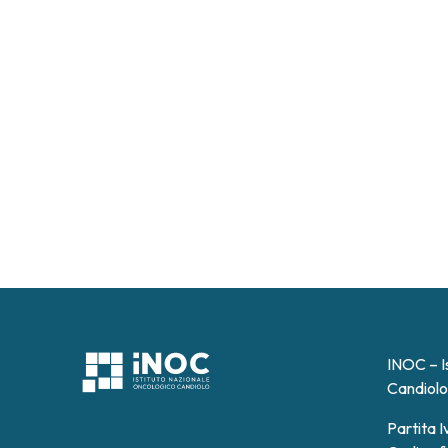
INOC – I
Candiolo
Partita 