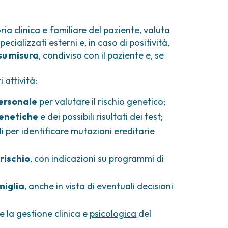
ria clinica e familiare del paziente, valuta
ecializzati esterni e, in caso di positività,
su misura
, condiviso con il paziente e, se
 attività:
personale
per valutare il rischio genetico;
genetiche
e dei possibili risultati dei test;
li per identificare mutazioni ereditarie
;
rischio
, con indicazioni su programmi di
miglia
, anche in vista di eventuali decisioni
e la gestione clinica e
psicologica
del