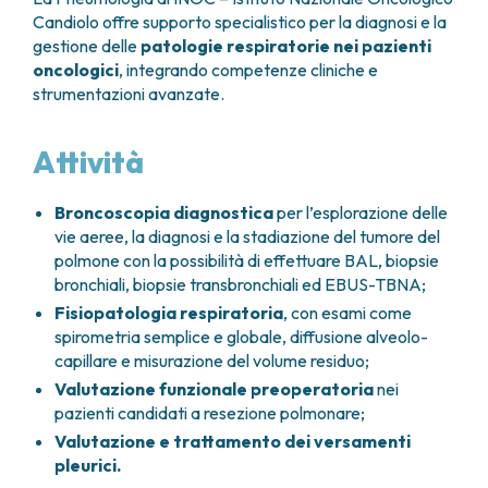
GRANT OFFICE
COME RAGGIUNGERCI
HOSPICE
Candiolo offre supporto specialistico per la diagnosi e la
TUMORI TESTA E COLLO
AREE CHIRURGICHE
TECHNOLOGY TRANSFER OFFICE (TTO)
OSPITALITÀ SOLIDALE
gestione delle
patologie respiratorie nei pazienti
TUMORI TIROIDE E GHIANDOLE ENDOCRINE
ANESTESIA E RIANIMAZIONE
LABORATORI
ASSISTENTE SOCIALE
NEWS
oncologici
, integrando competenze cliniche e
BREAST UNIT
GENOMICS CENTRE
APPARATO GENITALE-RIPRODUTTIVO
CANDIOLO CARES
strumentazioni avanzate.
CENTRO PER I TUMORI DELL’OVAIO
PROGETTI INTERNAZIONALI
ENDOMETRIOSI
I VOLONTARI
CHIRURGIA ONCOLOGICA
PROGETTI NAZIONALI
FIBROMI UTERINI
DOCUMENTI UTILI
Attività
CHIRURGIA PLASTICA RICOSTRUTTIVA
RICERCA ONCOLOGICA
TUMORE CERVICE UTERINA
SOSTIENI LA RICERCA
PRENOTA
LISTE D’ATTESA
CHIRURGIA TORACICA ONCOLOGICA
SOSTIENI LA RICERCA
TUMORI ENDOMETRIO
CHIRURGIA DEI TUMORI DELLA PELLE
Broncoscopia diagnostica
per l’esplorazione delle
TUMORI MAMMELLA
vie aeree, la diagnosi e la stadiazione del tumore del
CHIRURGIA UROLOGICA
TUMORI OVAIO
polmone con la possibilità di effettuare BAL, biopsie
CHIRURGIA SENOLOGICA
TUMORI PROSTATA
bronchiali, biopsie transbronchiali ed EBUS-TBNA;
GASTROENTEROLOGIA ED ENDOSCOPIA
TUMORI TESTICOLO
Fisiopatologia respiratoria
, con esami come
DIGESTIVA
TUMORI VESCICA
spirometria semplice e globale, diffusione alveolo-
GINECOLOGIA ONCOLOGICA E TUMORI
TUMORI VULVA
capillare e misurazione del volume residuo;
EREDITARI
TUMORI DI PELLE, SANGUE E TESSUTI
Valutazione funzionale preoperatoria
nei
OTORINOLARINGOIATRIA
LEUCEMIE ACUTE
pazienti candidati a resezione polmonare;
DIAGNOSTICA E SERVIZI
LINFOMI
Valutazione e trattamento dei versamenti
DIREZIONE ASSISTENZIALE E TECNICA
MELANOMI
pleurici.
ANATOMIA PATOLOGICA
MESOTELIOMI