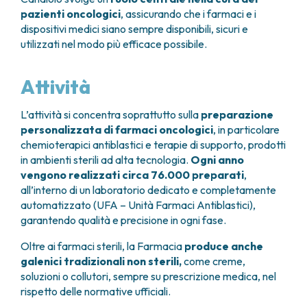
GRANT OFFICE
COME RAGGIUNGERCI
HOSPICE
pazienti oncologici
, assicurando che i farmaci e i
TUMORI TESTA E COLLO
AREE CHIRURGICHE
TECHNOLOGY TRANSFER OFFICE (TTO)
OSPITALITÀ SOLIDALE
dispositivi medici siano sempre disponibili, sicuri e
TUMORI TIROIDE E GHIANDOLE ENDOCRINE
ANESTESIA E RIANIMAZIONE
LABORATORI
ASSISTENTE SOCIALE
NEWS
utilizzati nel modo più efficace possibile.
BREAST UNIT
GENOMICS CENTRE
APPARATO GENITALE-RIPRODUTTIVO
CANDIOLO CARES
CENTRO PER I TUMORI DELL’OVAIO
PROGETTI INTERNAZIONALI
ENDOMETRIOSI
I VOLONTARI
Attività
CHIRURGIA ONCOLOGICA
PROGETTI NAZIONALI
FIBROMI UTERINI
DOCUMENTI UTILI
CHIRURGIA PLASTICA RICOSTRUTTIVA
RICERCA ONCOLOGICA
TUMORE CERVICE UTERINA
SOSTIENI LA RICERCA
PRENOTA
LISTE D’ATTESA
L’attività si concentra soprattutto sulla
preparazione
CHIRURGIA TORACICA ONCOLOGICA
SOSTIENI LA RICERCA
TUMORI ENDOMETRIO
personalizzata di farmaci oncologici
, in particolare
CHIRURGIA DEI TUMORI DELLA PELLE
TUMORI MAMMELLA
chemioterapici antiblastici e terapie di supporto, prodotti
CHIRURGIA UROLOGICA
TUMORI OVAIO
in ambienti sterili ad alta tecnologia.
Ogni anno
CHIRURGIA SENOLOGICA
TUMORI PROSTATA
vengono realizzati circa 76.000 preparati
,
GASTROENTEROLOGIA ED ENDOSCOPIA
TUMORI TESTICOLO
all’interno di un laboratorio dedicato e completamente
DIGESTIVA
TUMORI VESCICA
automatizzato (UFA – Unità Farmaci Antiblastici),
GINECOLOGIA ONCOLOGICA E TUMORI
TUMORI VULVA
garantendo qualità e precisione in ogni fase.
EREDITARI
TUMORI DI PELLE, SANGUE E TESSUTI
Oltre ai farmaci sterili, la Farmacia
produce anche
OTORINOLARINGOIATRIA
LEUCEMIE ACUTE
galenici tradizionali non sterili,
come creme,
DIAGNOSTICA E SERVIZI
LINFOMI
soluzioni o collutori, sempre su prescrizione medica, nel
DIREZIONE ASSISTENZIALE E TECNICA
MELANOMI
rispetto delle normative ufficiali.
ANATOMIA PATOLOGICA
MESOTELIOMI