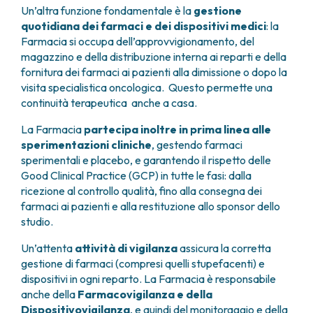
Un’altra funzione fondamentale è la
gestione
FARMACIA
METASTASI DEL SISTEMA NERVOSO CENTRALE
quotidiana dei farmaci e dei dispositivi medici
: la
FISICA SANITARIA
MIELOMI
Farmacia si occupa dell’approvvigionamento, del
LABORATORIO ANALISI
NEOPLASIE MIELODISPLASTICHE
magazzino e della distribuzione interna ai reparti e della
MEDICINA NUCLEARE
NEOPLASIE MIELOPROLIFERATIVE CRONICHE
fornitura dei farmaci ai pazienti alla dimissione o dopo la
RADIODIAGNOSTICA
SARCOMI E TUMORI RARI
visita specialistica oncologica. Questo permette una
RADIOTERAPIA
TUMORI OSSEI
continuità terapeutica anche a casa.
CONSULENZE
La Farmacia
partecipa inoltre in prima linea alle
CARDIOLOGIA
sperimentazioni cliniche
, gestendo farmaci
DIETETICA E NUTRIZIONE CLINICA
sperimentali e placebo, e garantendo il rispetto delle
GENETICA MEDICA
Good Clinical Practice (GCP) in tutte le fasi: dalla
PNEUMOLOGIA
ricezione al controllo qualità, fino alla consegna dei
PSICOLOGIA
farmaci ai pazienti e alla restituzione allo sponsor dello
TERAPIA DEL DOLORE E CURE PALLIATIVE
studio.
ALTRE CONSULENZE
Un’attenta
attività di vigilanza
assicura la corretta
RICERCA CLINICA
gestione di farmaci (compresi quelli stupefacenti) e
RICERCA CLINICA E INNOVAZIONE
dispositivi in ogni reparto. La Farmacia è responsabile
UNITÀ CLINICA DI FASE I
anche della
Farmacovigilanza e della
CLINICAL RESEARCH UNIT (CRU)
Dispositivovigilanza
, e quindi del monitoraggio e della