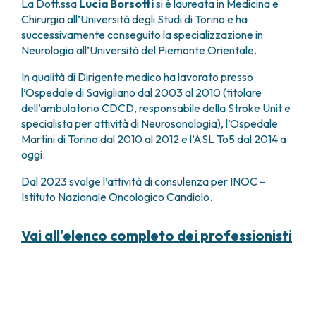
La Dott.ssa
Lucia Borsotti
si è laureata in Medicina e
FARMACIA
METASTASI DEL SISTEMA NERVOSO CENTRALE
Chirurgia all’Università degli Studi di Torino e ha
FISICA SANITARIA
MIELOMI
successivamente conseguito la specializzazione in
LABORATORIO ANALISI
NEOPLASIE MIELODISPLASTICHE
Neurologia all’Università del Piemonte Orientale.
MEDICINA NUCLEARE
NEOPLASIE MIELOPROLIFERATIVE CRONICHE
In qualità di Dirigente medico ha lavorato presso
RADIODIAGNOSTICA
SARCOMI E TUMORI RARI
l’Ospedale di Savigliano dal 2003 al 2010 (titolare
RADIOTERAPIA
TUMORI OSSEI
dell’ambulatorio CDCD, responsabile della Stroke Unit e
CONSULENZE
specialista per attività di Neurosonologia), l’Ospedale
CARDIOLOGIA
Martini di Torino dal 2010 al 2012 e l’ASL To5 dal 2014 a
DIETETICA E NUTRIZIONE CLINICA
oggi.
GENETICA MEDICA
Dal 2023 svolge l’attività di consulenza per INOC –
PNEUMOLOGIA
Istituto Nazionale Oncologico Candiolo.
PSICOLOGIA
TERAPIA DEL DOLORE E CURE PALLIATIVE
Vai all'elenco completo dei professionisti
ALTRE CONSULENZE
RICERCA CLINICA
RICERCA CLINICA E INNOVAZIONE
UNITÀ CLINICA DI FASE I
CLINICAL RESEARCH UNIT (CRU)