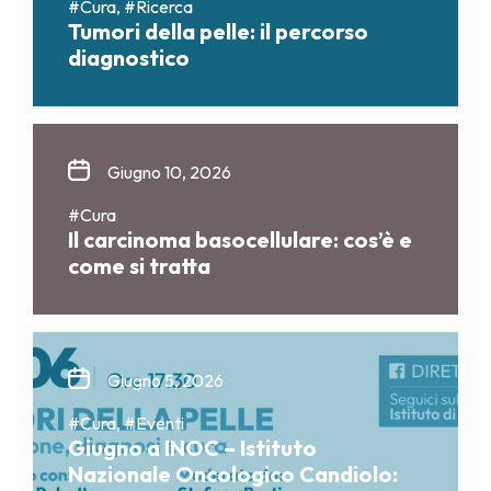
#Cura, #Ricerca
Tumori della pelle: il percorso
diagnostico
Giugno 10, 2026
#Cura
Il carcinoma basocellulare: cos’è e
come si tratta
Giugno 5, 2026
#Cura, #Eventi
Giugno a INOC – Istituto
Nazionale Oncologico Candiolo: