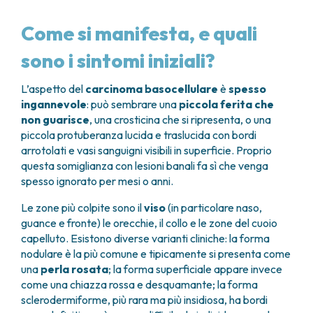
Come si manifesta, e quali
sono i sintomi iniziali?
L’aspetto del
carcinoma basocellulare
è
spesso
ingannevole
: può sembrare una
piccola ferita che
non guarisce
, una crosticina che si ripresenta, o una
piccola protuberanza lucida e traslucida con bordi
arrotolati e vasi sanguigni visibili in superficie. Proprio
questa somiglianza con lesioni banali fa sì che venga
spesso ignorato per mesi o anni.
Le zone più colpite sono il
viso
(in particolare naso,
guance e fronte) le orecchie, il collo e le zone del cuoio
capelluto. Esistono diverse varianti cliniche: la forma
nodulare è la più comune e tipicamente si presenta come
una
perla rosata
; la forma superficiale appare invece
come una chiazza rossa e desquamante; la forma
sclerodermiforme, più rara ma più insidiosa, ha bordi