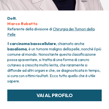
FARMACIA
METASTASI DEL SISTEMA NERVOSO CENTRALE
FISICA SANITARIA
MIELOMI
LABORATORIO ANALISI
NEOPLASIE MIELODISPLASTICHE
Dott.
MEDICINA NUCLEARE
NEOPLASIE MIELOPROLIFERATIVE CRONICHE
Marco Rubatto
RADIODIAGNOSTICA
SARCOMI E TUMORI RARI
Referente della divisione di
Chirurgia dei Tumori della
RADIOTERAPIA
Pelle
TUMORI OSSEI
CONSULENZE
Il
carcinoma basocellulare
, chiamato anche
CARDIOLOGIA
basalioma
, è un tumore maligno della pelle, nonché il più
DIETETICA E NUTRIZIONE CLINICA
comune al mondo. Nonostante questa classificazione
GENETICA MEDICA
possa spaventare, si tratta di una forma di cancro
PNEUMOLOGIA
cutaneo a crescita molto lenta, che raramente si
diffonde ad altri organi e che, se diagnosticata in tempo,
PSICOLOGIA
si cura con ottimi risultati. Ecco tutto quello che è utile
TERAPIA DEL DOLORE E CURE PALLIATIVE
sapere.
ALTRE CONSULENZE
RICERCA CLINICA
VAI AL PROFILO
RICERCA CLINICA E INNOVAZIONE
UNITÀ CLINICA DI FASE I
CLINICAL RESEARCH UNIT (CRU)