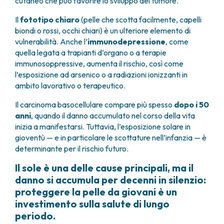
cutaneo che può favorire lo sviluppo del tumore.
Il
fototipo chiaro
(pelle che scotta facilmente, capelli
biondi o rossi, occhi chiari) è un ulteriore elemento di
vulnerabilità. Anche l’
immunodepressione
, come
quella legata a trapianti d’organo o a terapie
immunosoppressive, aumenta il rischio, così come
l’esposizione ad arsenico o a radiazioni ionizzanti in
ambito lavorativo o terapeutico.
Il carcinoma basocellulare compare più spesso
dopo i 50
anni
, quando il danno accumulato nel corso della vita
inizia a manifestarsi. Tuttavia, l’esposizione solare in
gioventù — e in particolare le scottature nell’infanzia — è
determinante per il rischio futuro.
Il sole è una delle cause principali, ma il
danno si accumula per decenni in silenzio:
proteggere la pelle da giovani è un
investimento sulla salute di lungo
periodo.