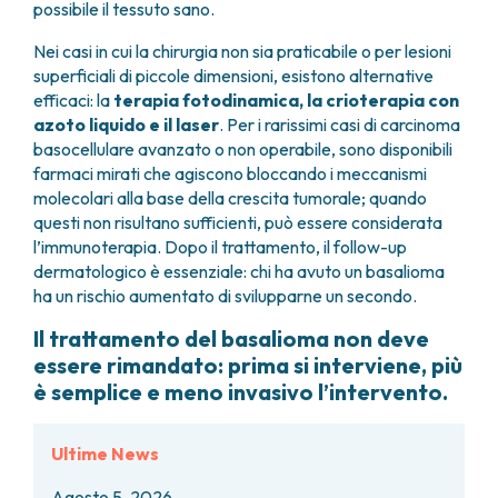
possibile il tessuto sano.
Nei casi in cui la chirurgia non sia praticabile o per lesioni
superficiali di piccole dimensioni, esistono alternative
efficaci: la
terapia fotodinamica, la crioterapia con
azoto liquido e il laser
. Per i rarissimi casi di carcinoma
basocellulare avanzato o non operabile, sono disponibili
farmaci mirati che agiscono bloccando i meccanismi
molecolari alla base della crescita tumorale; quando
questi non risultano sufficienti, può essere considerata
l’immunoterapia. Dopo il trattamento, il follow-up
dermatologico è essenziale: chi ha avuto un basalioma
ha un rischio aumentato di svilupparne un secondo.
Il trattamento del basalioma non deve
essere rimandato: prima si interviene, più
è semplice e meno invasivo l’intervento.
Ultime News
Agosto 5, 2026