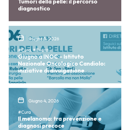
Tumori della pelle: il percorso
diagnostico
Giugno 5, 2026
#Cura, #Eventi
Giugno a INOC – Istituto
Nazionale Oncologico Candiolo:
iniziative di divulgazione
Giugno 4, 2026
#Cura
Il melanoma: tra prevenzione e
diagnosi precoce