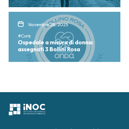
Novembre 28, 2025
#Cura
Ospedale a misura di donna:
assegnati 3 Bollini Rosa