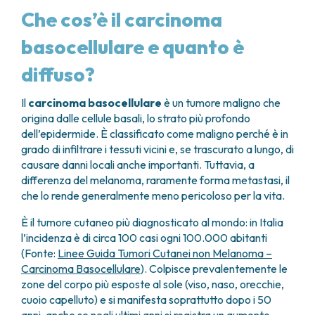
Che cos’è il carcinoma
basocellulare e quanto è
diffuso?
Il
carcinoma basocellulare
è un tumore maligno che
origina dalle cellule basali, lo strato più profondo
dell’epidermide. È classificato come maligno perché è in
grado di infiltrare i tessuti vicini e, se trascurato a lungo, di
causare danni locali anche importanti. Tuttavia, a
differenza del melanoma, raramente forma metastasi, il
che lo rende generalmente meno pericoloso per la vita.
È il tumore cutaneo più diagnosticato al mondo: in Italia
l’incidenza è di circa 100 casi ogni 100.000 abitanti
(Fonte:
Linee Guida Tumori Cutanei non Melanoma –
Carcinoma Basocellulare
). Colpisce prevalentemente le
zone del corpo più esposte al sole (viso, naso, orecchie,
cuoio capelluto) e si manifesta soprattutto dopo i 50
anni, anche se negli ultimi anni si registra un aumento