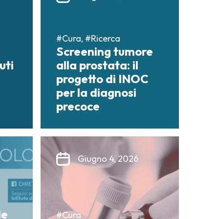
#Cura, #Ricerca
Screening tumore
uti
alla prostata: il
progetto di INOC
per la diagnosi
precoce
Giugno 4, 2026
–
le
#Cura