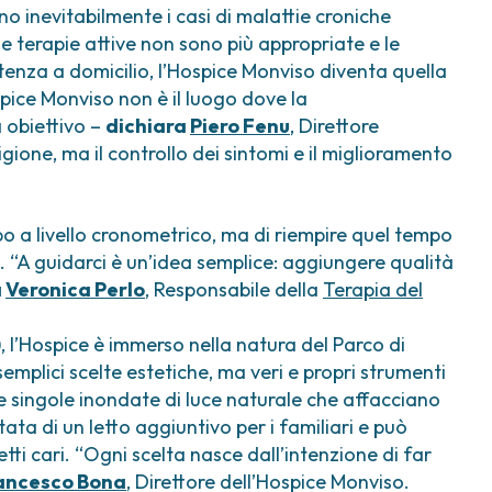
 inevitabilmente i casi di malattie croniche
e terapie attive non sono più appropriate e le
stenza a domicilio, l’Hospice Monviso diventa quella
spice Monviso non è il luogo dove la
a obiettivo –
dichiara
Piero Fenu
, Direttore
gione, ma il controllo dei sintomi e il miglioramento
mpo a livello cronometrico, ma di riempire quel tempo
a. “A guidarci è un’idea semplice: aggiungere qualità
a
Veronica Perlo
, Responsabile della
Terapia del
), l’Hospice è immerso nella natura del Parco di
semplici scelte estetiche, ma veri e propri strumenti
e singole inondate di luce naturale che affacciano
ta di un letto aggiuntivo per i familiari e può
ti cari. “Ogni scelta nasce dall’intenzione di far
ancesco Bona
, Direttore dell’Hospice Monviso.