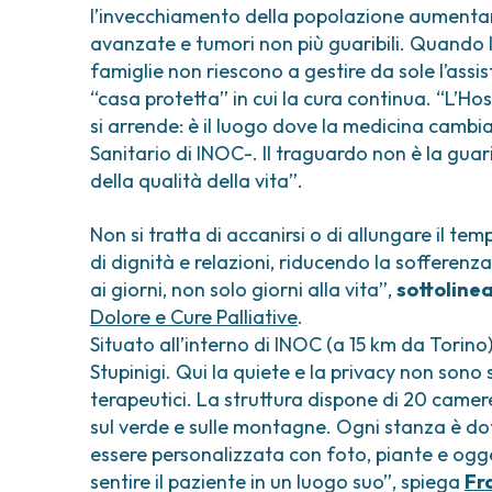
l’invecchiamento della popolazione aumentano
avanzate e tumori non più guaribili. Quando l
famiglie non riescono a gestire da sole l’assi
“casa protetta” in cui la cura continua. “L’Ho
si arrende: è il luogo dove la medicina cambi
Sanitario di INOC-. Il traguardo non è la guari
della qualità della vita”.
Non si tratta di accanirsi o di allungare il te
di dignità e relazioni, riducendo la sofferenz
ai giorni, non solo giorni alla vita”,
sottoline
Dolore e Cure Palliative
.
Situato all’interno di INOC (a 15 km da Torino
Stupinigi. Qui la quiete e la privacy non sono 
terapeutici. La struttura dispone di 20 camer
sul verde e sulle montagne. Ogni stanza è dota
essere personalizzata con foto, piante e ogget
sentire il paziente in un luogo suo”, spiega
Fr