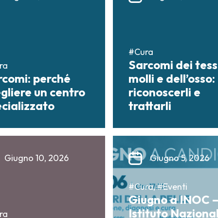
#Cura
Sarcomi dei tess
ra
rcomi: perché
molli e dell’osso:
gliere un centro
riconoscerli e
cializzato
trattarli
Giugno 10, 2026
Giugno 5, 2026
#Cura, #Eventi
Giugno a INOC 
Istituto Naziona
ra