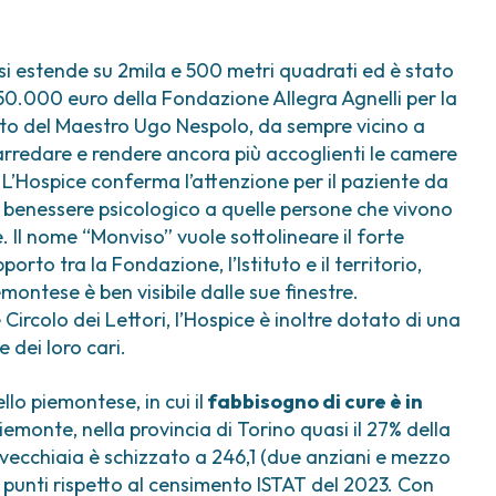
” si estende su 2mila e 500 metri quadrati ed è stato
250.000 euro della Fondazione Allegra Agnelli per la
rto del Maestro Ugo Nespolo, da sempre vicino a
arredare e rendere ancora più accoglienti le camere
o. L’Hospice conferma l’attenzione per il paziente da
 il benessere psicologico a quelle persone che vivono
 Il nome “Monviso” vuole sottolineare il forte
to tra la Fondazione, l’Istituto e il territorio,
iemontese è ben visibile dalle sue finestre.
ircolo dei Lettori, l’Hospice è inoltre dotato di una
 dei loro cari.
llo piemontese, in cui il
fabbisogno di cure è in
emonte, nella provincia di Torino quasi il 27% della
i vecchiaia è schizzato a 246,1 (due anziani e mezzo
17 punti rispetto al censimento ISTAT del 2023. Con