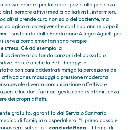
n passo indietro per lasciare spazio alla presenza
listi sempre attivi (medici palliativisti, infermieri,
e sociali) si prende cura non solo del paziente, ma
 psicologico ai caregiver che continua anche dopo il
res
– sostenuto dalla Fondazione Allegra Agnelli per
ce i servizi complementari sono terapie
e stress. C’è ad esempio la
 il paziente ascoltando canzoni del passato o
ive. Poi c’è anche la Pet Therapy: in
ntatto con cani addestrati mitiga la percezione del
 di attivazione): massaggi a pressione moderata
 consapevole diventa comunicazione affettiva e
ziente lucido: i farmaci gestiscono i sintomi senza
e dei propri affetti.
ente gratuito, garantito dal Servizio Sanitario
medico di famiglia o ospedaliero. “Il primo passo è
conoscerci sul serio –
conclude Bona
-. I tempi di