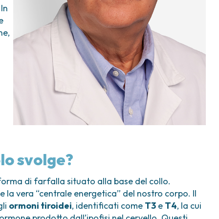
 In
e
ne,
olo svolge?
orma di farfalla situato alla base del collo.
 la vera “centrale energetica” del nostro corpo. Il
gli
ormoni tiroidei
, identificati come
T3
e
T4
, la cui
 ormone prodotto dall’ipofisi nel cervello. Questi