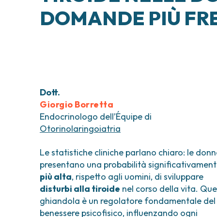
Tumori testa e collo
Chirurgia Senolog
DOMANDE PIÙ FR
Tumori tiroide e ghiandole endocrine
Gastroenterologi
Endoscopia digest
Ginecologia Oncol
Ereditari
Otorinolaringoiat
Dott.
Giorgio Borretta
Endocrinologo dell’
É
quipe di
Otorinolaringoiatria
Le statistiche cliniche parlano chiaro: le don
presentano una probabilità significativamen
più alta
, rispetto agli uomini, di sviluppare
disturbi alla tiroide
nel corso della vita. Qu
ghiandola è un regolatore fondamentale del
benessere psicofisico, influenzando ogni