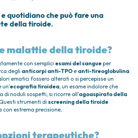
e e quotidiano che può fare una
te della tiroide.
 malattie della tiroide?
litamente con semplici
esami del sangue
per
erca degli
anticorpi anti-TPO
e
anti-tireoglobulina
ori ematici fossero alterati o si percepisse un
e un’
ecografia tiroidea
, un esame indolore che
i noduli sospetti, si ricorre all’
agoaspirato della
 Questi strumenti di
screening della tiroide
a con estrema precisione.
 opzioni terapeutiche?