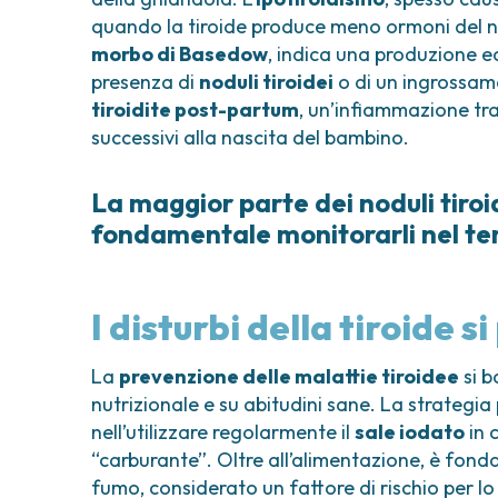
quando la tiroide produce meno ormoni del nec
morbo di Basedow
, indica una produzione e
presenza di
noduli tiroidei
o di un ingrossa
tiroidite post-partum
, un’infiammazione tr
successivi alla nascita del bambino.
La maggior parte dei noduli tiroi
fondamentale monitorarli nel temp
I disturbi della tiroide 
La
prevenzione delle malattie tiroidee
si b
nutrizionale e su abitudini sane. La strategia 
nell’utilizzare regolarmente il
sale iodato
in 
“carburante”. Oltre all’alimentazione, è fo
fumo, considerato un fattore di rischio per lo