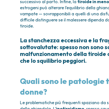
successivo al parto. Infine, la
tiroide in men
estrogeni può alterare l’equilibrio della ghi
vampate — sovrapponibili a quelli di una dis
difficile distinguere se il malessere dipenda d
tiroide.
La stanchezza eccessiva e la frag
sottovalutate: spesso non sono so
malfunzionamento della tiroide c
che lo squilibrio peggiori.
Quali sono le patologie 
donne?
Le problematiche più frequenti spaziano da sq
della ghiandola. L’
ipotiroidismo
, spesso cau