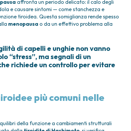
opausa
affronta un periodo delicato: il calo degli
andola e causare sintomi — come stanchezza e
funzione tiroidea. Questa somiglianza rende spesso
alla
menopausa
o da un effettivo problema alla
ilità di capelli e unghie non vanno
lo “stress”, ma segnali di un
he richiede un controllo per evitare
tiroidee più comuni nelle
uilibri della funzione a cambiamenti strutturali
sato dalla
tiroidite di Hashimoto
, si verifica