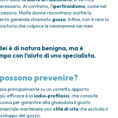
essario. Al contrario, l’
ipertiroidismo
, come nel
ccessiva. Molte donne riscontrano inoltre la
mento generale chiamato
gozzo
. Infine, non è rara la
ansitoria che colpisce le neomamme nei mesi
dei è di natura benigna, ma è
o con l’aiuto di uno specialista.
si possono prevenire?
asa principalmente su un corretto apporto
più efficace è la
iodio-profilassi
, che consiste
cucina per garantire alla ghiandola il giusto
ndamentale mantenere uno
stile di vita
che escluda il
 sviluppo del gozzo.