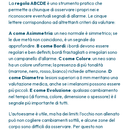
La
regola ABCDE
è uno strumento pratico che
permette a chiunque di osservare i propri nei e
riconoscere eventuali segnali di allarme. Le cinque
lettere corrispondono ad altrettanti criteri da valutare:
A come Asimmetria
: un neo normale è simmetrico; se
le due metà non coincidono, è un segnale da
approfondire.
B come Bordi
: i bordi devono essere
regolari e ben definiti; bordi frastagliati o irregolari sono
un campanello d’allarme.
C come Colore
: un neo sano
ha un colore uniforme; la presenza di più tonalità
(marrone, nero, rosso, bianco) richiede attenzione.
D
come Diametro
: lesioni superiori a 6 mm meritano una
valutazione medica, anche se i melanomi possono essere
più piccoli.
E come Evoluzione
: qualsiasi cambiamento
nel tempo (di forma, colore, dimensione o spessore) è il
segnale più importante di tutti.
L’autoesame è utile, ma ha dei limiti: l’occhio non allenato
può non cogliere cambiamenti sottili, e alcune zone del
corpo sono difficili da osservare. Per questo non