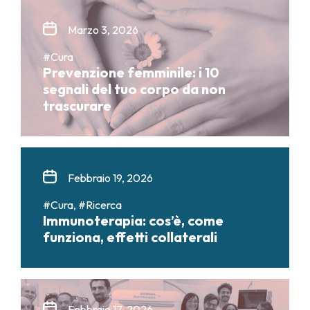
Marzo 3, 2026
#Cura
Prevenzione femminile: i 10
segnali del tuo corpo da non
trascurare
Febbraio 19, 2026
#Cura, #Ricerca
Immunoterapia: cos’è, come
funziona, effetti collaterali
Febbraio 17, 2026