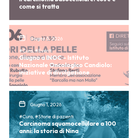
come si tratta
Giugno 5, 2026
#Cura, #Eventi
Giugno a INOC – Istituto
Nazionale Oncologico Candiolo:
iniziative di divulgazione
Giugno 1, 2026
#Cura, #Storie di pazienti
Carcinoma squamocellulare a 100
anni: la storia di Nina