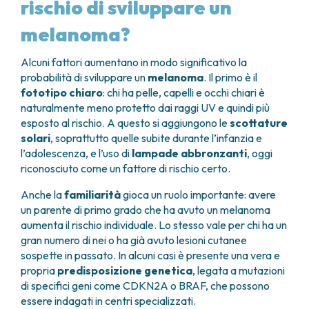
rischio di sviluppare un
melanoma?
Alcuni fattori aumentano in modo significativo la
probabilità di sviluppare un
melanoma
. Il primo è il
fototipo chiaro
: chi ha pelle, capelli e occhi chiari è
naturalmente meno protetto dai raggi UV e quindi più
esposto al rischio. A questo si aggiungono le
scottature
solari
, soprattutto quelle subite durante l’infanzia e
l’adolescenza, e l’uso di
lampade abbronzanti
, oggi
riconosciuto come un fattore di rischio certo.
Anche la
familiarità
gioca un ruolo importante: avere
un parente di primo grado che ha avuto un melanoma
aumenta il rischio individuale. Lo stesso vale per chi ha un
gran numero di nei o ha già avuto lesioni cutanee
sospette in passato. In alcuni casi è presente una vera e
propria
predisposizione genetica
, legata a mutazioni
di specifici geni come CDKN2A o BRAF, che possono
essere indagati in centri specializzati.