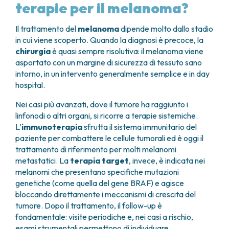
terapie per il melanoma?
Il trattamento del
melanoma
dipende molto dallo stadio
in cui viene scoperto. Quando la diagnosi è precoce, la
chirurgia
è quasi sempre risolutiva: il melanoma viene
asportato con un margine di sicurezza di tessuto sano
intorno, in un intervento generalmente semplice e in day
hospital.
Nei casi più avanzati, dove il tumore ha raggiunto i
linfonodi o altri organi, si ricorre a terapie sistemiche.
L’
immunoterapia
sfrutta il sistema immunitario del
paziente per combattere le cellule tumorali ed è oggi il
trattamento di riferimento per molti melanomi
metastatici. La
terapia target
, invece, è indicata nei
melanomi che presentano specifiche mutazioni
genetiche (come quella del gene BRAF) e agisce
bloccando direttamente i meccanismi di crescita del
tumore. Dopo il trattamento, il follow-up è
fondamentale: visite periodiche e, nei casi a rischio,
esami strumentali permettono di individuare