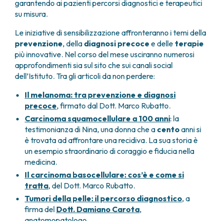
garantendo ai pazienti percorsi diagnostici e terapeutici
FARMACIA
METASTASI DEL SISTEMA NERVOSO CENTRALE
su misura.
FISICA SANITARIA
MIELOMI
LABORATORIO ANALISI
Le iniziative di sensibilizzazione affronteranno i temi della
NEOPLASIE MIELODISPLASTICHE
prevenzione
, della
diagnosi precoce
e delle
terapie
MEDICINA NUCLEARE
NEOPLASIE MIELOPROLIFERATIVE CRONICHE
più innovative. Nel corso del mese usciranno numerosi
RADIODIAGNOSTICA
SARCOMI E TUMORI RARI
approfondimenti sia sul sito che sui canali social
RADIOTERAPIA
TUMORI OSSEI
dell’Istituto. Tra gli articoli da non perdere:
CONSULENZE
Il melanoma: tra prevenzione e diagnosi
CARDIOLOGIA
precoce
, firmato dal Dott. Marco Rubatto.
DIETETICA E NUTRIZIONE CLINICA
Carcinoma squamocellulare a 100 anni
:
la
GENETICA MEDICA
testimonianza di Nina, una donna che a
cento
anni si
PNEUMOLOGIA
è trovata ad affrontare una recidiva. La sua storia è
PSICOLOGIA
un esempio straordinario di coraggio e fiducia nella
TERAPIA DEL DOLORE E CURE PALLIATIVE
medicina.
ALTRE CONSULENZE
Il carcinoma basocellulare: cos’è e come si
RICERCA CLINICA
tratta
, del Dott. Marco Rubatto.
RICERCA CLINICA E INNOVAZIONE
Tumori della pelle: il percorso diagnostico
, a
UNITÀ CLINICA DI FASE I
firma del
Dott. Damiano Carota
,
CLINICAL RESEARCH UNIT (CRU)
anatomopatologo.