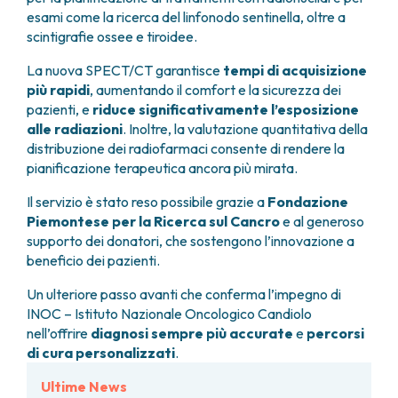
FARMACIA
esami come la ricerca del linfonodo sentinella, oltre a
METASTASI DEL SISTEMA NERVOSO CENTRALE
scintigrafie ossee e tiroidee.
FISICA SANITARIA
MIELOMI
LABORATORIO ANALISI
NEOPLASIE MIELODISPLASTICHE
La nuova SPECT/CT garantisce
tempi di acquisizione
MEDICINA NUCLEARE
NEOPLASIE MIELOPROLIFERATIVE CRONICHE
più rapidi
, aumentando il comfort e la sicurezza dei
RADIODIAGNOSTICA
SARCOMI E TUMORI RARI
pazienti, e
riduce significativamente l’esposizione
RADIOTERAPIA
TUMORI OSSEI
alle radiazioni
. Inoltre, la valutazione quantitativa della
distribuzione dei radiofarmaci consente di rendere la
CONSULENZE
pianificazione terapeutica ancora più mirata.
CARDIOLOGIA
DIETETICA E NUTRIZIONE CLINICA
Il servizio è stato reso possibile grazie a
Fondazione
GENETICA MEDICA
Piemontese per la Ricerca sul Cancro
e al generoso
PNEUMOLOGIA
supporto dei donatori, che sostengono l’innovazione a
PSICOLOGIA
beneficio dei pazienti.
TERAPIA DEL DOLORE E CURE PALLIATIVE
Un ulteriore passo avanti che conferma l’impegno di
ALTRE CONSULENZE
INOC – Istituto Nazionale Oncologico Candiolo
RICERCA CLINICA
nell’offrire
diagnosi sempre più accurate
e
percorsi
RICERCA CLINICA E INNOVAZIONE
di cura personalizzati
.
UNITÀ CLINICA DI FASE I
Ultime News
CLINICAL RESEARCH UNIT (CRU)