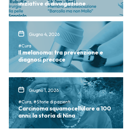
iniziative di divulgazione
Giugno 4, 2026
#Cura
Il melanoma: tra prevenzione e
diagnosi precoce
Giugno 1, 2026
#Cura, #Storie di pazienti
Carcinoma squamocellulare a 100
anni: la storia di Nina