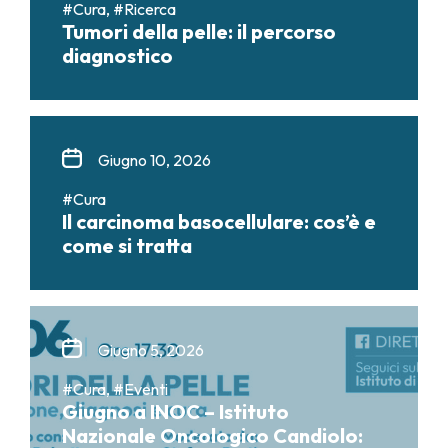
#Cura, #Ricerca
Tumori della pelle: il percorso
diagnostico
Giugno 10, 2026
#Cura
Il carcinoma basocellulare: cos’è e
come si tratta
Giugno 5, 2026
#Cura, #Eventi
Giugno a INOC – Istituto
Nazionale Oncologico Candiolo: