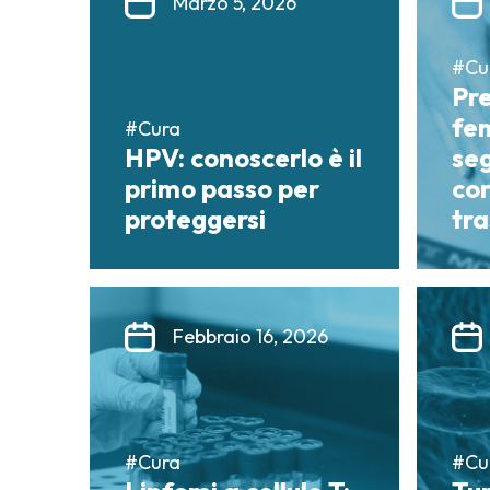
Marzo 5, 2026
#Cu
Pr
fem
#Cura
HPV: conoscerlo è il
seg
primo passo per
co
proteggersi
tr
Febbraio 16, 2026
#Cura
#Cu