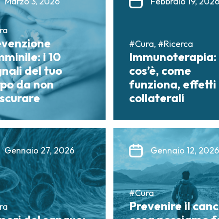
Marzo 3, 2026
Febbraio 19, 202
ra
evenzione
#Cura, #Ricerca
minile: i 10
Immunoterapia:
nali del tuo
cos’è, come
rpo da non
funziona, effetti
ascurare
collaterali
Gennaio 27, 2026
Gennaio 12, 2026
#Cura
Prevenire il canc
ra