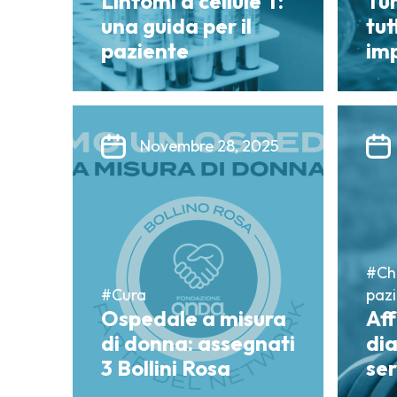
Linfomi a cellule T:
Tum
una guida per il
tut
paziente
im
Novembre 28, 2025
#Chi
#Cura
pazi
Ospedale a misura
Aff
di donna: assegnati
dia
3 Bollini Rosa
ser