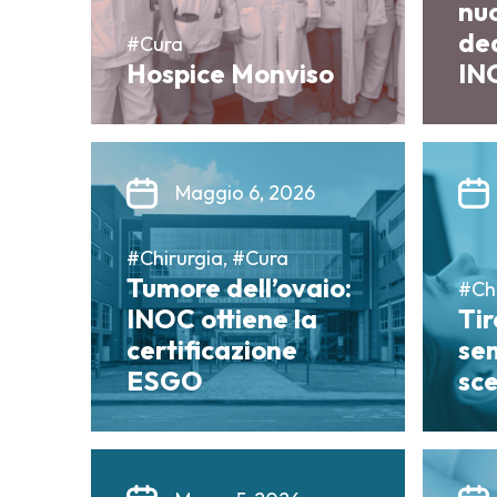
nu
ded
#Cura
Hospice Monviso
IN
Maggio 6, 2026
#Chirurgia, #Cura
Tumore dell’ovaio:
#Chi
INOC ottiene la
Tir
certificazione
se
ESGO
sce