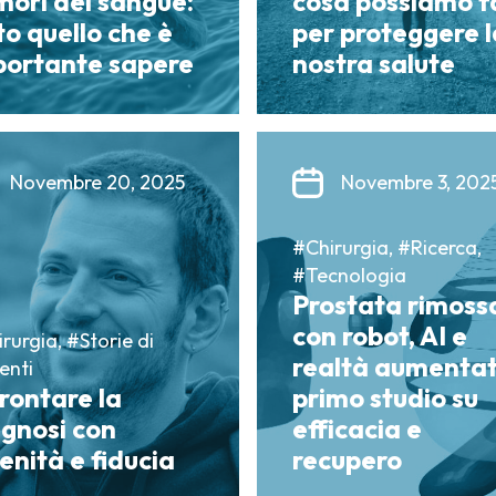
ori del sangue:
cosa possiamo f
to quello che è
per proteggere l
portante sapere
nostra salute
Novembre 20, 2025
Novembre 3, 202
#Chirurgia, #Ricerca,
#Tecnologia
Prostata rimoss
con robot, AI e
rurgia, #Storie di
realtà aumentat
enti
rontare la
primo studio su
gnosi con
efficacia e
enità e fiducia
recupero