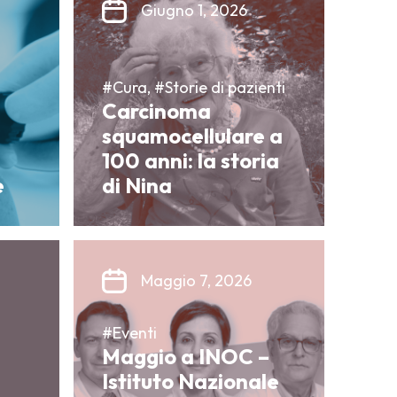
Giugno 1, 2026
#Cura, #Storie di pazienti
Carcinoma
squamocellulare a
100 anni: la storia
e
di Nina
Maggio 7, 2026
#Eventi
Maggio a INOC –
Istituto Nazionale