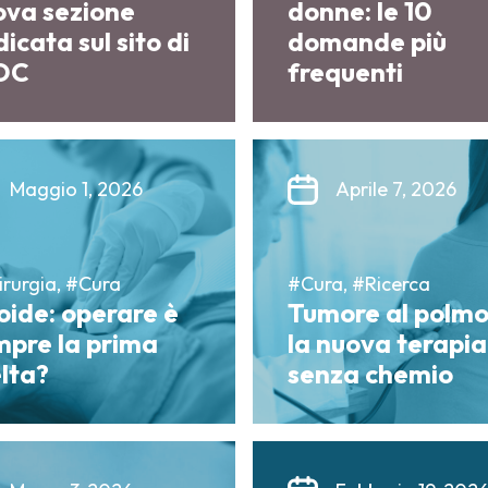
ova sezione
donne: le 10
icata sul sito di
domande più
OC
frequenti
Maggio 1, 2026
Aprile 7, 2026
rurgia, #Cura
#Cura, #Ricerca
oide: operare è
Tumore al polmo
mpre la prima
la nuova terapia
lta?
senza chemio