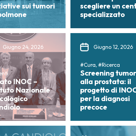
ziative sui tumori
scegliere un cen
 polmone
specializzato
Giugno 24, 2026
Giugno 12, 2026
#Cura, #Ricerca
Screening tumo
enti
nato INOC –
alla prostata: il
ituto Nazionale
progetto di INO
cologico
per la diagnosi
ndiolo
precoce