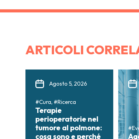
ARTICOLI CORREL
Agosto 5, 2026
#Cura, #Ricerca
Terapie
perioperatorie nel
tumore al polmone:
#Ev
cosa sono e perché
Ag