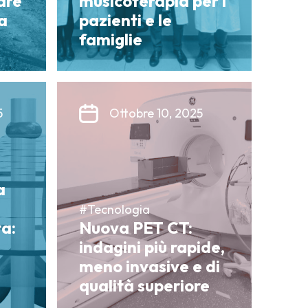
are
musicoterapia per i
a
pazienti e le
famiglie
5
Ottobre 10, 2025
a
#Tecnologia
a:
Nuova PET CT:
indagini più rapide,
meno invasive e di
qualità superiore