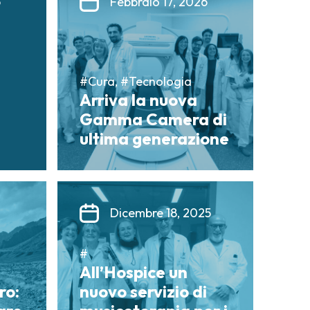
6
Febbraio 17, 2026
#Cura, #Tecnologia
Arriva la nuova
Gamma Camera di
ultima generazione
Dicembre 18, 2025
#
All’Hospice un
ro:
nuovo servizio di