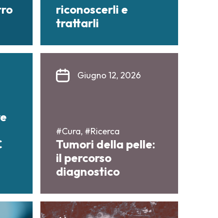
tro
riconoscerli e
trattarli
Giugno 12, 2026
re
#Cura, #Ricerca
C
Tumori della pelle:
il percorso
diagnostico