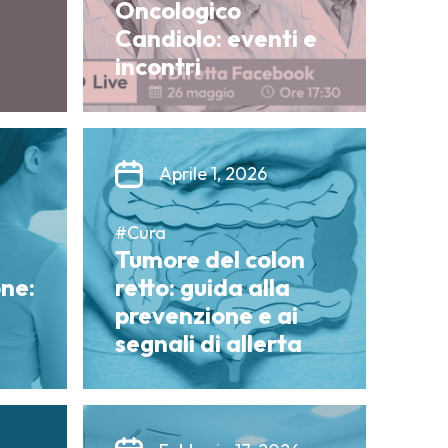
Oncologico
Candiolo: eventi e
incontri
Aprile 1, 2026
#Cura
Tumore del colon
ne:
retto: guida alla
prevenzione e ai
segnali di allerta