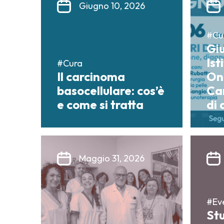
Giugno 10, 2026
#Cur
Gi
Ist
#Cura
Il carcinoma
On
basocellulare: cos’è
Can
e come si tratta
di 
Maggio 31, 2026
#Eve
Stu