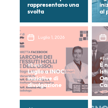
rappresentano una
ini
svolta
al
Luglio 1, 2026
#Ev
È 
#Eventi
Luglio a INOC:
Ist
iniziative di
On
divulgazione
Ca