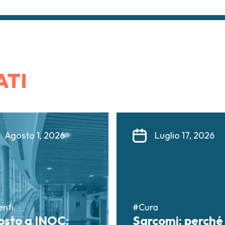
ATI
Agosto 1, 2026
Luglio 17, 2026
enti
#Cura
osto a INOC:
Sarcomi: perché