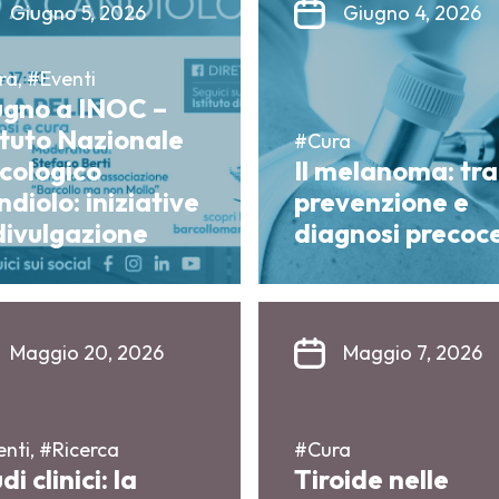
Giugno 5, 2026
Giugno 4, 2026
a, #Eventi
ugno a INOC –
ituto Nazionale
#Cura
cologico
Il melanoma: tra
diolo: iniziative
prevenzione e
divulgazione
diagnosi precoc
Maggio 20, 2026
Maggio 7, 2026
nti, #Ricerca
#Cura
di clinici: la
Tiroide nelle