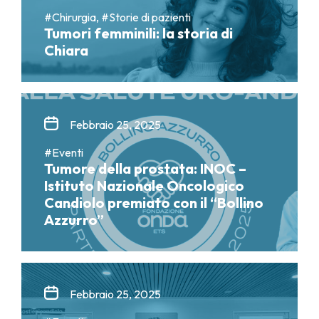
#Chirurgia, #Storie di pazienti
Tumori femminili: la storia di
Chiara
Febbraio 25, 2025
#Eventi
Tumore della prostata: INOC –
Istituto Nazionale Oncologico
Candiolo premiato con il “Bollino
Azzurro”
Febbraio 25, 2025