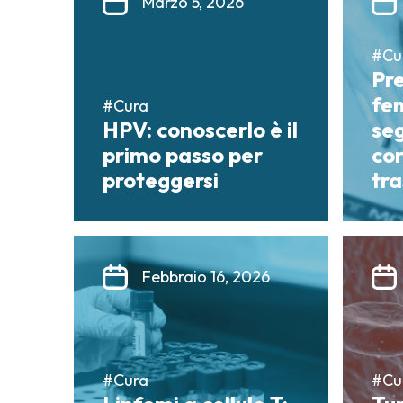
Marzo 5, 2026
#Cu
Pr
fem
#Cura
HPV: conoscerlo è il
seg
primo passo per
co
proteggersi
tr
Febbraio 16, 2026
#Cura
#Cu