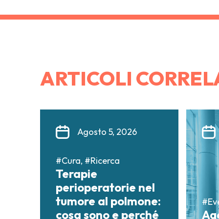
ARTICOLI CORREL
Agosto 5, 2026
#Cura, #Ricerca
Terapie
perioperatorie nel
tumore al polmone:
#Ev
cosa sono e perché
Ag