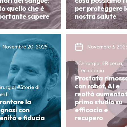
ori del sangue:
cosa possiamo f
to quello che è
per proteggere l
portante sapere
nostra salute
Novembre 20, 2025
Novembre 3, 202
#Chirurgia, #Ricerca,
#Tecnologia
Prostata rimoss
con robot, AI e
rurgia, #Storie di
realtà aumentat
enti
rontare la
primo studio su
gnosi con
efficacia e
enità e fiducia
recupero