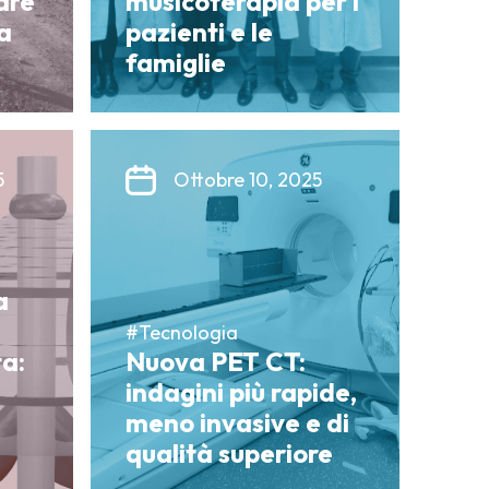
are
musicoterapia per i
a
pazienti e le
famiglie
5
Ottobre 10, 2025
a
#Tecnologia
a:
Nuova PET CT:
indagini più rapide,
meno invasive e di
qualità superiore