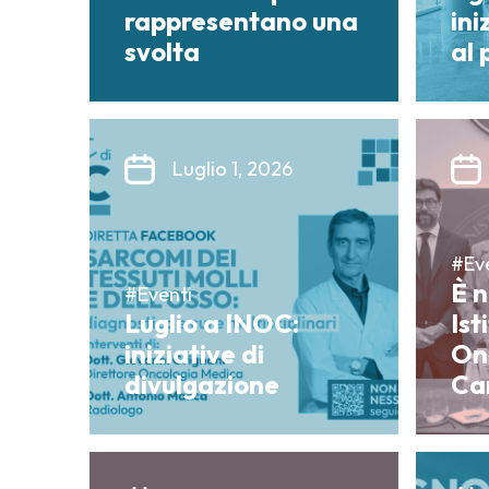
rappresentano una
ini
svolta
al
Luglio 1, 2026
#Ev
È 
#Eventi
Luglio a INOC:
Ist
iniziative di
On
divulgazione
Ca