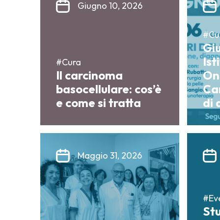
Giugno 10, 2026
#Cur
Gi
Ist
#Cura
Il carcinoma
On
basocellulare: cos’è
Can
e come si tratta
di 
Maggio 31, 2026
#Eve
Stu