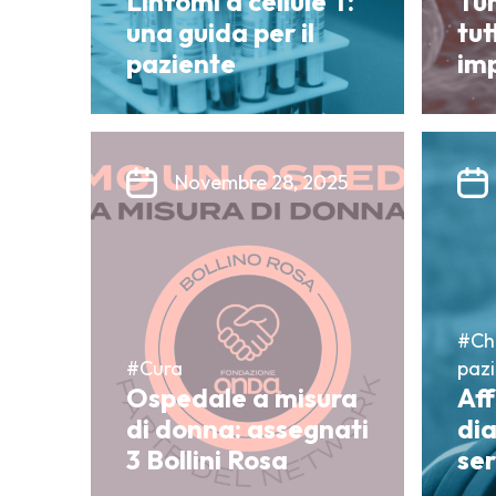
Linfomi a cellule T:
Tum
una guida per il
tut
paziente
im
Novembre 28, 2025
#Chi
#Cura
pazi
Ospedale a misura
Aff
di donna: assegnati
dia
3 Bollini Rosa
ser