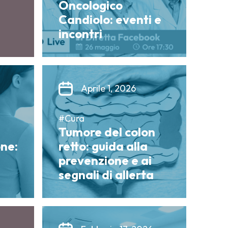
Oncologico
Candiolo: eventi e
incontri
Aprile 1, 2026
#Cura
Tumore del colon
ne:
retto: guida alla
prevenzione e ai
segnali di allerta