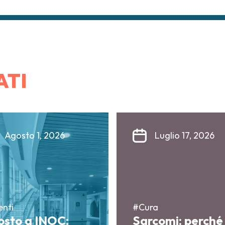
ATI
Agosto 1, 2026
Luglio 17, 2026
enti
#Cura
osto a INOC:
Sarcomi: perché