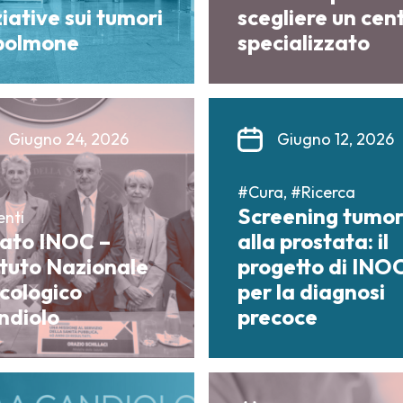
ziative sui tumori
scegliere un cen
 polmone
specializzato
Giugno 24, 2026
Giugno 12, 2026
#Cura, #Ricerca
Screening tumo
enti
nato INOC –
alla prostata: il
ituto Nazionale
progetto di INO
cologico
per la diagnosi
ndiolo
precoce