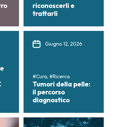
tro
riconoscerli e
trattarli
Giugno 12, 2026
re
#Cura, #Ricerca
C
Tumori della pelle:
il percorso
diagnostico