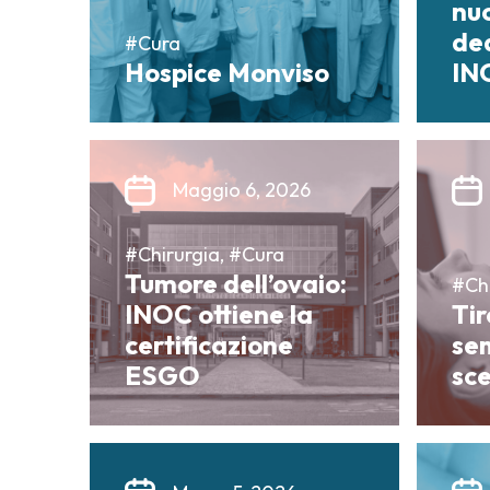
nu
ded
#Cura
Hospice Monviso
IN
Maggio 6, 2026
#Chirurgia, #Cura
Tumore dell’ovaio:
#Chi
INOC ottiene la
Tir
certificazione
se
ESGO
sce