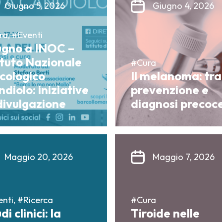
Giugno 5, 2026
Giugno 4, 2026
a, #Eventi
ugno a INOC –
ituto Nazionale
#Cura
cologico
Il melanoma: tra
diolo: iniziative
prevenzione e
divulgazione
diagnosi precoc
Maggio 20, 2026
Maggio 7, 2026
nti, #Ricerca
#Cura
di clinici: la
Tiroide nelle