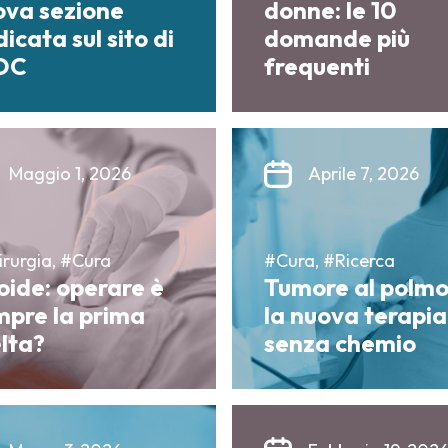
ova sezione
donne: le 10
icata sul sito di
domande più
OC
frequenti
Maggio 1, 2026
Aprile 7, 2026
rurgia, #Cura
#Cura, #Ricerca
oide: operare è
Tumore al polmo
mpre la prima
la nuova terapia
lta?
senza chemio