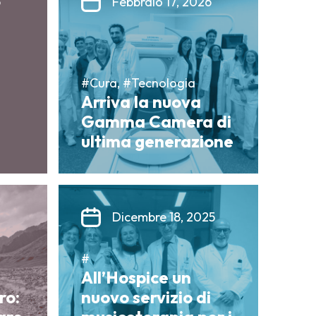
6
Febbraio 17, 2026
#Cura, #Tecnologia
Arriva la nuova
Gamma Camera di
ultima generazione
Dicembre 18, 2025
#
All’Hospice un
ro:
nuovo servizio di