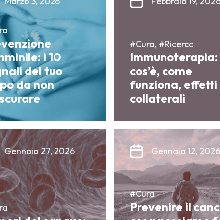
Marzo 3, 2026
Febbraio 19, 202
ra
evenzione
#Cura, #Ricerca
minile: i 10
Immunoterapia:
nali del tuo
cos’è, come
rpo da non
funziona, effetti
ascurare
collaterali
Gennaio 27, 2026
Gennaio 12, 2026
#Cura
Prevenire il canc
ra