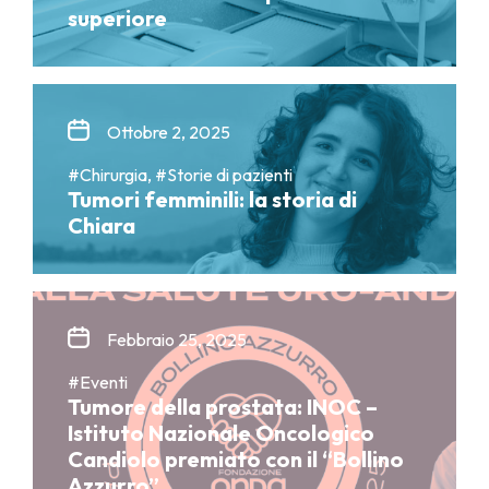
superiore
Ottobre 2, 2025
#Chirurgia, #Storie di pazienti
Tumori femminili: la storia di
Chiara
Febbraio 25, 2025
#Eventi
Tumore della prostata: INOC –
Istituto Nazionale Oncologico
Candiolo premiato con il “Bollino
Azzurro”