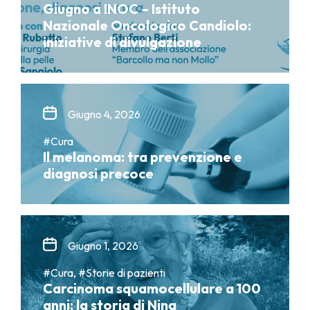
Giugno a INOC – Istituto
Nazionale Oncologico Candiolo:
iniziative di divulgazione
Giugno 4, 2026
#Cura
Il melanoma: tra prevenzione e
diagnosi precoce
Giugno 1, 2026
#Cura, #Storie di pazienti
Carcinoma squamocellulare a 100
anni: la storia di Nina